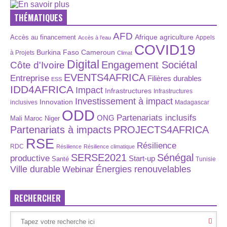
THÉMATIQUES
AFD
Afrique
agriculture
Accès au financement
Appels
Accès à l’eau
COVID19
Burkina Faso
Cameroun
à Projets
Climat
Digital
Engagement Sociétal
Côte d'Ivoire
EVENTS4AFRICA
Entreprise
Filières durables
ESS
IDD4AFRICA
Impact
Infrastructures
Infrastructures
Investissement à impact
Innovation
inclusives
Madagascar
ODD
Partenariats inclusifs
ONG
Maroc
Niger
Mali
Partenariats à impacts
PROJECTS4AFRICA
RSE
Résilience
RDC
Résilience
Résilience climatique
SERSE2021
Sénégal
productive
Start-up
Santé
Tunisie
Énergies renouvelables
Ville durable
Webinar
RECHERCHER