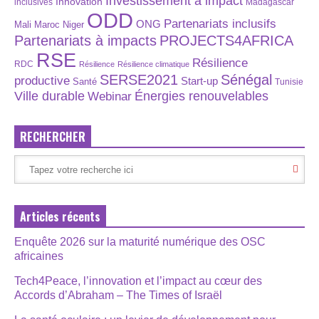
Investissement à impact
Innovation
inclusives
Madagascar
ODD
Partenariats inclusifs
ONG
Maroc
Niger
Mali
Partenariats à impacts
PROJECTS4AFRICA
RSE
Résilience
RDC
Résilience
Résilience climatique
SERSE2021
Sénégal
productive
Start-up
Santé
Tunisie
Énergies renouvelables
Ville durable
Webinar
RECHERCHER
Articles récents
Enquête 2026 sur la maturité numérique des OSC
africaines
Tech4Peace, l’innovation et l’impact au cœur des
Accords d’Abraham – The Times of Israël