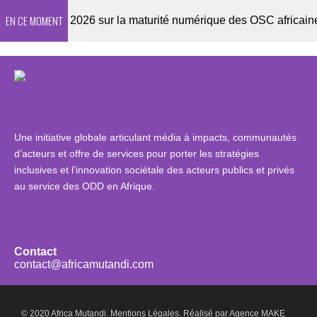
EN CE MOMENT
Enquête 2026 sur la maturité numérique des OSC africaines
Une initiative globale articulant média à impacts, communautés
d’acteurs et offre de services pour porter les stratégies
inclusives et l’innovation sociétale des acteurs publics et privés
au service des ODD en Afrique.
Contact
contact@africamutandi.com
© 2020 Africa Mutandi.
Mentions Légales.
Réalisé par
Agence MAKE