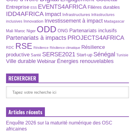
EVENTS4AFRICA
Entreprise
Filières durables
ESS
IDD4AFRICA
Impact
Infrastructures
Infrastructures
Investissement à impact
Innovation
inclusives
Madagascar
ODD
Partenariats inclusifs
ONG
Maroc
Niger
Mali
Partenariats à impacts
PROJECTS4AFRICA
RSE
Résilience
RDC
Résilience
Résilience climatique
SERSE2021
Sénégal
productive
Start-up
Santé
Tunisie
Énergies renouvelables
Ville durable
Webinar
RECHERCHER
Articles récents
Enquête 2026 sur la maturité numérique des OSC
africaines