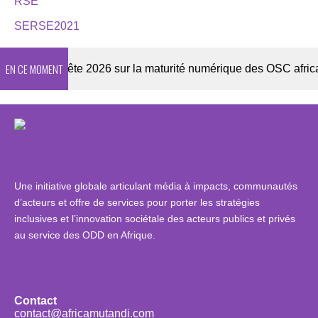
RSE
SERSE2021
EN CE MOMENT
Enquête 2026 sur la maturité numérique des OSC africaines
Une initiative globale articulant média à impacts, communautés
d’acteurs et offre de services pour porter les stratégies
inclusives et l’innovation sociétale des acteurs publics et privés
au service des ODD en Afrique.
Contact
contact@africamutandi.com