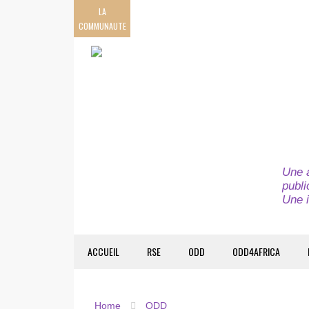
LA
COMMUNAUTE
Une a
publi
Une i
ACCUEIL
RSE
ODD
ODD4AFRICA
Home
ODD