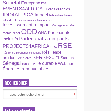
Sociétal
Entreprise
ESS
EVENTS4AFRICA
Filières durables
IDD4AFRICA
Impact
Infrastructures
Innovation
Infrastructures inclusives
Investissement à impact
Madagascar
Mali
ODD
Partenariats
ONG
Maroc
Niger
Partenariats à impacts
inclusifs
RSE
PROJECTS4AFRICA
RDC
Résilience
Résilience
Résilience climatique
SERSE2021
productive
Start-up
Santé
Sénégal
Ville durable
Webinar
Tunisie
Énergies renouvelables
RECHERCHER
Articles récents