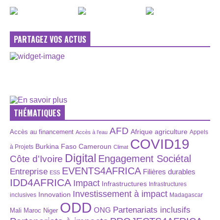
PARTAGEZ VOS ACTUS
THÉMATIQUES
AFD
Afrique
agriculture
Accès au financement
Appels
Accès à l’eau
COVID19
Burkina Faso
Cameroun
à Projets
Climat
Digital
Engagement Sociétal
Côte d'Ivoire
EVENTS4AFRICA
Entreprise
Filières durables
ESS
IDD4AFRICA
Impact
Infrastructures
Infrastructures
Investissement à impact
Innovation
inclusives
Madagascar
ODD
Partenariats inclusifs
ONG
Maroc
Niger
Mali