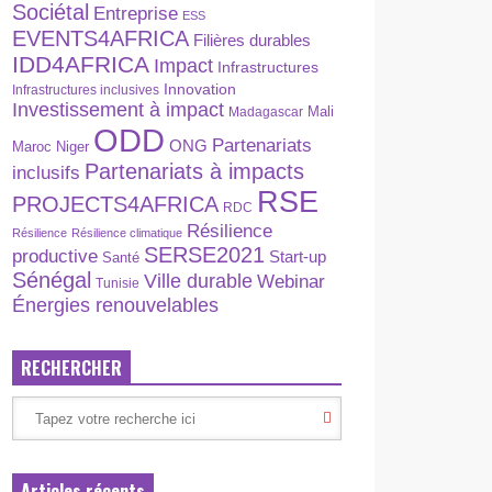
Sociétal
Entreprise
ESS
EVENTS4AFRICA
Filières durables
IDD4AFRICA
Impact
Infrastructures
Innovation
Infrastructures inclusives
Investissement à impact
Madagascar
Mali
ODD
Partenariats
ONG
Maroc
Niger
Partenariats à impacts
inclusifs
RSE
PROJECTS4AFRICA
RDC
Résilience
Résilience
Résilience climatique
SERSE2021
productive
Start-up
Santé
Sénégal
Ville durable
Webinar
Tunisie
Énergies renouvelables
RECHERCHER
Articles récents