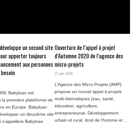
développe un second site
Ouverture de l’appel à projet
pour apporter toujours
d’Automne 2020 de l’agence des
inancement aux personnes
micro-projets
t besoin
21 juin 2020
L’Agence des Micro Projets (AMP)
propose un nouvel appel à projets
008, Babyloan est
multi-thématiques (eau, santé,
i la première plateforme de
éducation, agriculture,
aire en Europe. Babyloan
entrepreneuriat, Développement
évelopper un deuxième site
urbain et rural, droit de l’homme et ...
ui s’appellera Babyloan