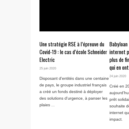
Une stratégie RSE à l’épreuve du
Babyloan 
Covid-19 : le cas d’école Schneider
internet 
Electric
plus de f
qui en on
25 juin 2020
24 juin 2020
Disposant d'entités dans une centaine
de pays, le groupe industriel français
Créé en 2
a créé un fonds destiné à déployer
aujourd’hu
des solutions d'urgence, à panser les
prêt solid
plaies ...
souhaite d
internet q
impact.