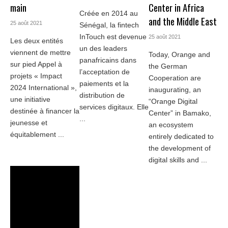
main
Center in Africa
Créée en 2014 au
and the Middle East
25 août 2021
Sénégal, la fintech
InTouch est devenue
25 août 2021
Les deux entités
un des leaders
viennent de mettre
Today, Orange and
panafricains dans
sur pied Appel à
the German
l’acceptation de
projets « Impact
Cooperation are
paiements et la
2024 International »,
inaugurating, an
distribution de
une initiative
“Orange Digital
services digitaux. Elle
destinée à financer la
Center” in Bamako,
...
jeunesse et
an ecosystem
équitablement ...
entirely dedicated to
the development of
digital skills and ...