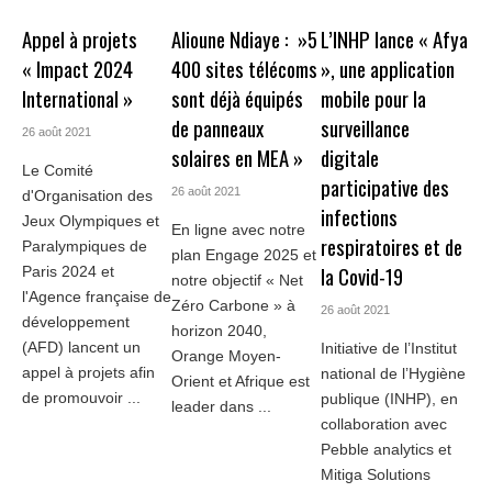
Appel à projets
Alioune Ndiaye : »5
L’INHP lance « Afya
« Impact 2024
400 sites télécoms
», une application
International »
sont déjà équipés
mobile pour la
de panneaux
surveillance
26 août 2021
solaires en MEA »
digitale
Le Comité
participative des
26 août 2021
d'Organisation des
infections
Jeux Olympiques et
En ligne avec notre
respiratoires et de
Paralympiques de
plan Engage 2025 et
la Covid-19
Paris 2024 et
notre objectif « Net
l'Agence française de
Zéro Carbone » à
26 août 2021
développement
horizon 2040,
(AFD) lancent un
Initiative de l’Institut
Orange Moyen-
appel à projets afin
national de l’Hygiène
Orient et Afrique est
de promouvoir ...
publique (INHP), en
leader dans ...
collaboration avec
Pebble analytics et
Mitiga Solutions