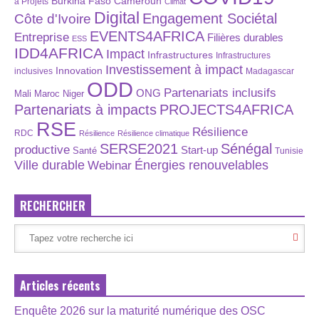
Burkina Faso
Cameroun
à Projets
Climat
Digital
Engagement Sociétal
Côte d'Ivoire
EVENTS4AFRICA
Entreprise
Filières durables
ESS
IDD4AFRICA
Impact
Infrastructures
Infrastructures
Investissement à impact
Innovation
inclusives
Madagascar
ODD
Partenariats inclusifs
ONG
Maroc
Niger
Mali
Partenariats à impacts
PROJECTS4AFRICA
RSE
Résilience
RDC
Résilience
Résilience climatique
SERSE2021
Sénégal
productive
Start-up
Santé
Tunisie
Énergies renouvelables
Ville durable
Webinar
RECHERCHER
Articles récents
Enquête 2026 sur la maturité numérique des OSC