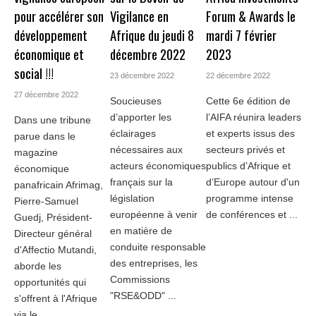
pour accélérer son
Vigilance en
Forum & Awards le
développement
Afrique du jeudi 8
mardi 7 février
économique et
décembre 2022
2023
social !!!
23 décembre 2022
22 décembre 2022
27 décembre 2022
Soucieuses
Cette 6e édition de
d’apporter les
l’AIFA réunira leaders
Dans une tribune
éclairages
et experts issus des
parue dans le
nécessaires aux
secteurs privés et
magazine
acteurs économiques
publics d’Afrique et
économique
français sur la
d’Europe autour d'un
panafricain Afrimag,
législation
programme intense
Pierre-Samuel
européenne à venir
de conférences et ...
Guedj, Président-
en matière de
Directeur général
conduite responsable
d'Affectio Mutandi,
des entreprises, les
aborde les
Commissions
opportunités qui
"RSE&ODD" ...
s'offrent à l'Afrique
via le ...