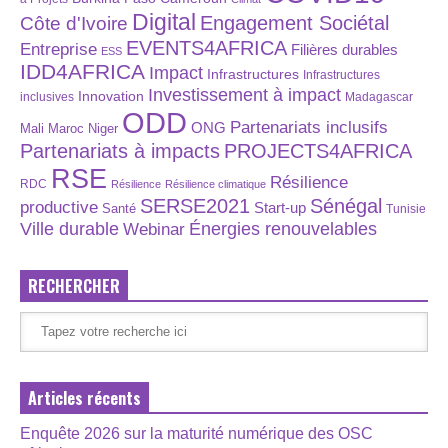
Digital
Engagement Sociétal
Côte d'Ivoire
EVENTS4AFRICA
Entreprise
Filières durables
ESS
IDD4AFRICA
Impact
Infrastructures
Infrastructures
Investissement à impact
Innovation
inclusives
Madagascar
ODD
Partenariats inclusifs
ONG
Maroc
Niger
Mali
Partenariats à impacts
PROJECTS4AFRICA
RSE
Résilience
RDC
Résilience
Résilience climatique
SERSE2021
Sénégal
productive
Start-up
Santé
Tunisie
Énergies renouvelables
Ville durable
Webinar
RECHERCHER
Articles récents
Enquête 2026 sur la maturité numérique des OSC