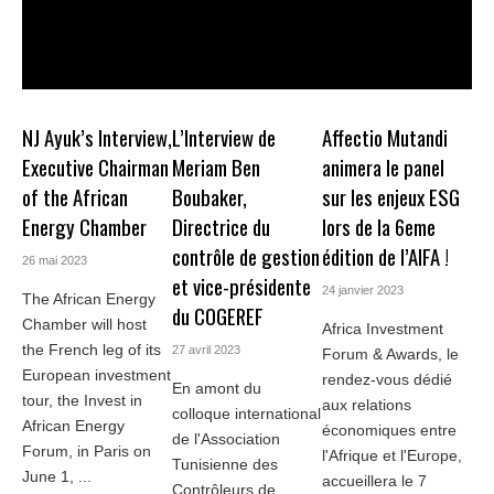
NJ Ayuk’s Interview,
L’Interview de
Affectio Mutandi
Executive Chairman
Meriam Ben
animera le panel
of the African
Boubaker,
sur les enjeux ESG
Energy Chamber
Directrice du
lors de la 6eme
contrôle de gestion
édition de l’AIFA !
26 mai 2023
et vice-présidente
24 janvier 2023
The African Energy
du COGEREF
Chamber will host
Africa Investment
the French leg of its
27 avril 2023
Forum & Awards, le
European investment
rendez-vous dédié
En amont du
tour, the Invest in
aux relations
colloque international
African Energy
économiques entre
de l'Association
Forum, in Paris on
l'Afrique et l'Europe,
Tunisienne des
June 1, ...
accueillera le 7
Contrôleurs de