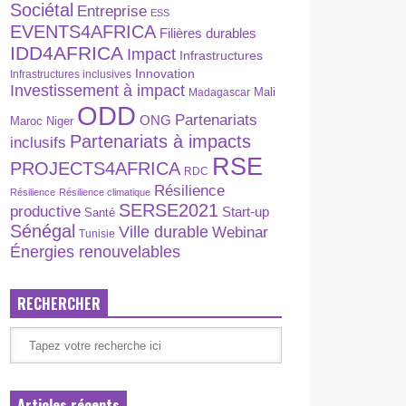
Sociétal
Entreprise
ESS
EVENTS4AFRICA
Filières durables
IDD4AFRICA
Impact
Infrastructures
Innovation
Infrastructures inclusives
Investissement à impact
Madagascar
Mali
ODD
Partenariats
ONG
Maroc
Niger
Partenariats à impacts
inclusifs
RSE
PROJECTS4AFRICA
RDC
Résilience
Résilience
Résilience climatique
SERSE2021
productive
Start-up
Santé
Sénégal
Ville durable
Webinar
Tunisie
Énergies renouvelables
RECHERCHER
Articles récents