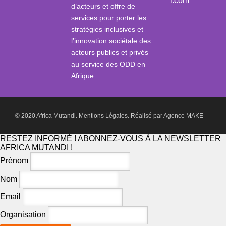
i.com
d’acteurs et offre de
services pour porter les
stratégies inclusives et
l’innovation sociétale des
acteurs publics et privés
au service des ODD en
Afrique.
© 2020 Africa Mutandi.
Mentions Légales.
Réalisé par
Agence MAKE
RESTEZ INFORMÉ ! ABONNEZ-VOUS À LA NEWSLETTER
AFRICA MUTANDI !
Prénom
Nom
Email
Organisation