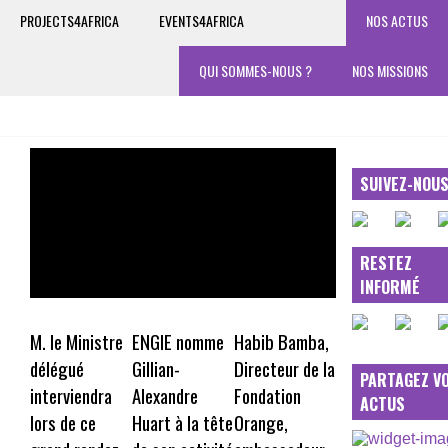
PROJECTS4AFRICA
EVENTS4AFRICA
NOS ACTUS
QUI SOMMES-NOUS ?
NOS MISSIONS
SUIVEZ-NOU
RESTEZ
INFORMÉ
M. le Ministre
ENGIE nomme
Habib Bamba,
délégué
Gillian-
Directeur de la
PARTAGEZ V
interviendra
Alexandre
Fondation
ACTUS
lors de ce
Huart à la tête
Orange,