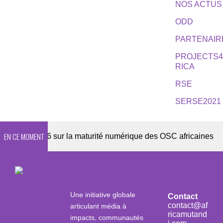
NOS ACTUS
ODD
PARTENAIR
PROJECTS
RICA
RSE
SERSE2021
EN CE MOMENT
te 2026 sur la maturité numérique des OSC africaines
Une initiative globale
Contact
contact@af
articulant média à
ricamutand
impacts, communautés