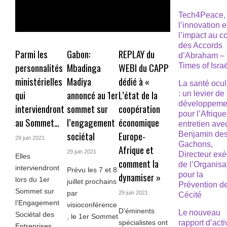
Tech4Peace,
l’innovation e
l’impact au 
des Accords
Parmi les
Gabon:
REPLAY du
d’Abraham –
personnalités
Mbadinga
WEBI du CAPP
Times of Isra
ministérielles
Madiya
dédié à «
La santé ocul
qui
annoncé au 1er
L’état de la
: un levier de
développeme
interviendront
sommet sur
coopération
pour l’Afrique
au Sommet…
l’engagement
économique
entretien ave
sociétal
Europe-
Benjamin de
29 juin 2021
Gachons,
Afrique et
29 juin 2021
Directeur exé
Elles
comment la
de l’Organisa
interviendront
Prévu les 7 et 8
pour la
dynamiser »
lors du 1er
juillet prochains
Prévention de
Sommet sur
par
29 juin 2021
Cécité
l’Engagement
visioconférence
D’éminents
Le nouveau
Sociétal des
, le 1er Sommet
spécialistes ont
rapport d’acti
Entreprises