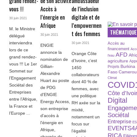
grand rendez-
de son activité
ambassadeur
vous !!!
Accès à
de l’inclusion
l’énergie en
digitale et de
30 juin 2021
Afrique
l’empowermen
M. le Ministre
THÉMATIQUE
t des femmes
30 juin 2021
délégué
interviendra
30 juin 2021
Accès au
ENGIE
financement
Acc
lors de ce
annonce la
Orange Côte
AFD
Afri
l’eau
grand rendez-
nomination de
d’Ivoire, c’est
agriculture
Appe
vous !!! Le 1er
Burkina
Gillian-
Projets
1450
Sommet sur
Faso
Camerou
Alexandre
collaborateurs
l’Engagement
Climat
Huart au poste
dont 40 % de
COVID
Sociétal des
de PDG
femmes, avec
Entreprises
Côte d'Ivoi
d'ENGIE
une politique
Digital
entre l’Afrique,
Energy Access,
RH axée sur la
la France et
Engageme
son entreprise
mixité,
l’Europe ...
Sociétal
d'accès à
notamment un
Entreprise
ES
l'énergie en
focus sur
EVENTS4
Afrique,
l’égalité
RICA
Filière
chargée de