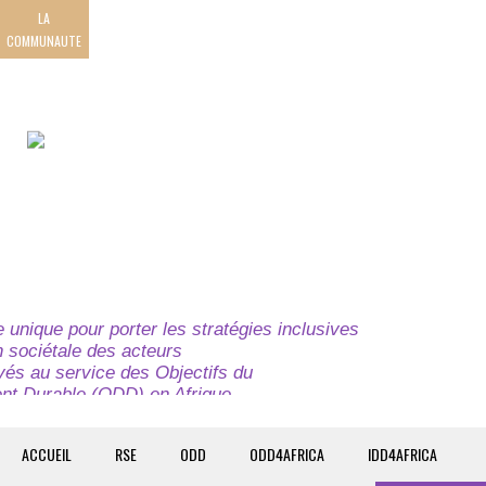
LA
COMMUNAUTE
unique pour porter les stratégies inclusives
on sociétale des acteurs
ivés au service des Objectifs du
t Durable (ODD) en Afrique.
e globale à l’attention des parties prenantes du
t du continent.
ACCUEIL
RSE
ODD
ODD4AFRICA
IDD4AFRICA