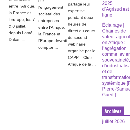
sur
2025
partagé leur
entre l’Afrique,
l’engagement
d’Agrisud est
expertise
la France et
sociétal des
ligne !
pendant deux
l’Europe, les 7
entreprises
heures de
Éclairage |
& 8 juillet,
entre l’Afrique,
direct au cours
Chaînes de
depuis Lomé,
la France et
valeur agrico
du second
Dakar, ...
l’Europe devrait
en Afrique :
webinaire
compter ...
l’agrégation
organisé par le
comme levier
CAPP – Club
souveraineté
Afrique de la ...
d’industrialis
et de
transformatio
systémique [
Pierre-Samue
Guedj]
Archives
juillet 2026