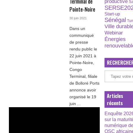
Terminal de
productive
S
SERSE20
Pointe-Noire
Start-up
30 juin 2021
Sénégal
Tun
Ville durabl
Dans un
Webinar
communiqué
Énergies
de presse
renouvelabl
rendu public le
22 juin 2021 à
RECHERCHE
Pointe-Noire,
Congo
Terminal, filiale
de Bolloré Ports
annonce avoir
Articles
organisé le 19
récents
juin ...
Enquête 202
sur la maturit
numérique d
OSC africain