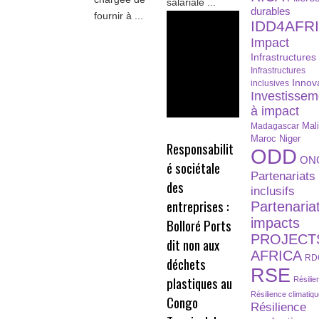
salariale ...
durables
fournir à ...
IDD4AFR
Impact
Infrastructures
Infrastructures
Innov
inclusives
Investissem
à impact
Madagascar
Mal
Maroc
Niger
Responsabilit
ODD
ON
é sociétale
Partenariats
des
inclusifs
entreprises :
Partenaria
impacts
Bolloré Ports
PROJECT
dit non aux
AFRICA
RD
déchets
RSE
plastiques au
Résilie
Résilience climatiq
Congo
Résilience