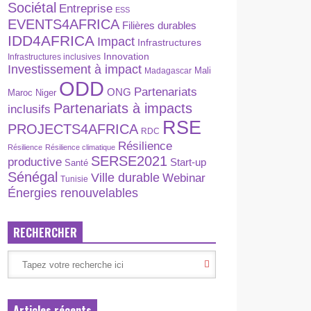
Sociétal
Entreprise
ESS
EVENTS4AFRICA
Filières durables
IDD4AFRICA
Impact
Infrastructures
Innovation
Infrastructures inclusives
Investissement à impact
Madagascar
Mali
ODD
Partenariats
ONG
Maroc
Niger
Partenariats à impacts
inclusifs
RSE
PROJECTS4AFRICA
RDC
Résilience
Résilience
Résilience climatique
SERSE2021
productive
Start-up
Santé
Sénégal
Ville durable
Webinar
Tunisie
Énergies renouvelables
RECHERCHER
Articles récents