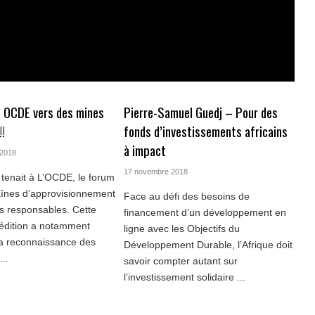
t OCDE vers des mines
Pierre-Samuel Guedj – Pour des
!!
fonds d’investissements africains
à impact
 2018
17 novembre 2018
e tenait à L’OCDE, le forum
aînes d’approvisionnement
Face au défi des besoins de
s responsables. Cette
financement d’un développement en
édition a notamment
ligne avec les Objectifs du
la reconnaissance des
Développement Durable, l’Afrique doit
...
savoir compter autant sur
l’investissement solidaire ...