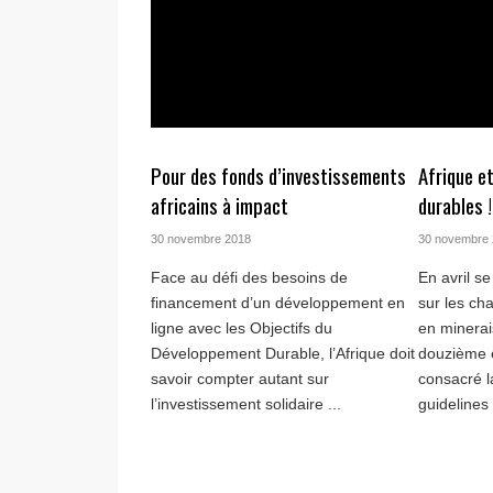
Pour des fonds d’investissements
Afrique e
africains à impact
durables !
30 novembre 2018
30 novembre
Face au défi des besoins de
En avril s
financement d’un développement en
sur les ch
ligne avec les Objectifs du
en minerai
Développement Durable, l’Afrique doit
douzième 
savoir compter autant sur
consacré 
l’investissement solidaire ...
guidelines 