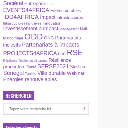
Sociétal
Entreprise
ESS
EVENTS4AFRICA
Filières durables
IDD4AFRICA
Impact
Infrastructures
Innovation
Infrastructures inclusives
Investissement à impact
Madagascar
Mali
ODD
Partenariats
ONG
Maroc
Niger
Partenariats à impacts
inclusifs
RSE
PROJECTS4AFRICA
RDC
Résilience
Résilience
Résilience climatique
SERSE2021
productive
Start-up
Santé
Sénégal
Ville durable
Webinar
Tunisie
Énergies renouvelables
RECHERCHER
Articles récents