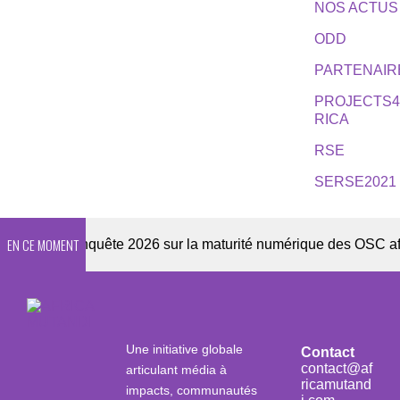
NOS ACTUS
ODD
PARTENAIR
PROJECTS
RICA
RSE
SERSE2021
EN CE MOMENT
ter
Enquête 2026 sur la maturité numérique des OSC africai
Une initiative globale
Contact
contact@af
articulant média à
ricamutand
impacts, communautés