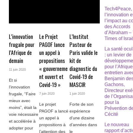
Tech4Peace,
l’innovation e
l’impact au 
des Accords
d’Abraham –
L’innovation
Le Projet
L’Institut
Times of Isra
frugale pour
PAGOF lance
Pasteur de
La santé ocul
l’Afrique de
un appel à
Paris valide le
: un levier de
demain
propositions
kit de
développeme
pour l’Afrique
« gouverneme
diagnostic du
11 juin 2020
entretien ave
nt ouvert et
Covid-19 de
Benjamin de
Et si
Covid-19 »
MASCIR
Gachons,
l’innovation
Directeur exé
frugale, “Faire
7 juin 2020
1 juin 2020
de l’Organisa
mieux avec
pour la
Le projet
Forte de son
moins”, était la
Prévention de
PAGOF a lancé
expérience
Cécité
voie nécessaire
un appel à
d’une dizaine
et accélérée à
Le nouveau
propositions à
d’années dans
adopter pour
rapport d’acti
l’attention des
le