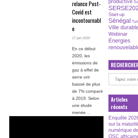
productive
relance Post-
S
SERSE20
Covid est
Start-up
incontournabl
Sénégal
Tun
Ville durabl
e
Webinar
17 juin 2020
Énergies
renouvelabl
En ce début
2020, les
émissions de
RECHERCHE
gaz à effet de
serre ont
baissé de plus
de 7% comparé
Articles
à 2019. Selon
une étude
récents
menée ...
Enquête 202
sur la maturit
numérique d
OSC africain