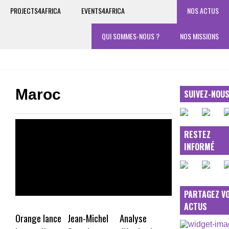
PROJECTS4AFRICA
EVENTS4AFRICA
NOS ACTUS
QUI SOMMES-NOUS ?
NOS MISSIONS
Maroc
SUIVEZ-NOU
RESTEZ
INFORMÉ
PARTAGEZ V
ACTUS
Orange lance
Jean-Michel
Analyse