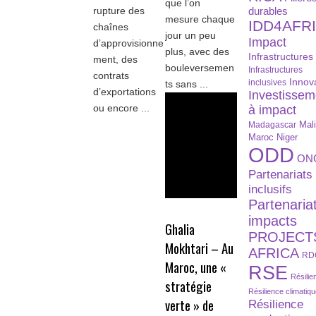
que l’on
rupture des
durables
mesure chaque
IDD4AFR
chaînes
jour un peu
Impact
d’approvisionne
plus, avec des
Infrastructures
ment, des
bouleversemen
Infrastructures
contrats
Innov
inclusives
ts sans ...
d’exportations
Investissem
ou encore ...
à impact
Madagascar
Mal
Maroc
Niger
ODD
ON
Partenariats
inclusifs
Partenaria
impacts
Ghalia
PROJECT
Mokhtari – Au
AFRICA
RD
Maroc, une «
RSE
Résilie
stratégie
Résilience climatiq
verte » de
Résilience