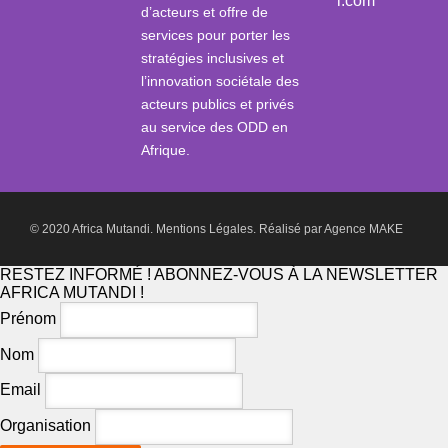
i.com
d’acteurs et offre de
services pour porter les
stratégies inclusives et
l’innovation sociétale des
acteurs publics et privés
au service des ODD en
Afrique.
© 2020 Africa Mutandi.
Mentions Légales.
Réalisé par
Agence MAKE
RESTEZ INFORMÉ ! ABONNEZ-VOUS À LA NEWSLETTER
AFRICA MUTANDI !
Prénom
Nom
Email
Organisation