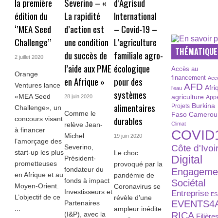
la première
Severino – «
d’Agrisud
édition du
La rapidité
International
‘’MEA Seed
d’action est
– Covid-19 –
Challenge’’
une condition
L’agriculture
THÉMATIQUE
du succès de
familiale agro-
2 juillet 2020
l’aide aux PME
écologique
Accès au
Orange
financement
en Afrique »
pour des
Acc
Ventures lance
AFD
Afri
l’eau
systèmes
«MEA Seed
agriculture
28 juin 2020
Appe
alimentaires
Burkina
Projets
Challenge», un
Comme le
Faso
Camerou
durables
concours visant
Climat
relève Jean-
à financer
COVID
Michel
19 juin 2020
l’amorçage des
Côte d'Ivoi
Severino,
start-up les plus
Le choc
Digital
Président-
prometteuses
provoqué par la
fondateur du
Engageme
en Afrique et au
pandémie de
fonds à impact
Sociétal
Moyen-Orient.
Coronavirus se
Investisseurs et
Entreprise
ES
L’objectif de ce
révèle d’une
EVENTS4
Partenaires
...
ampleur inédite
RICA
(I&P), avec la
Filière