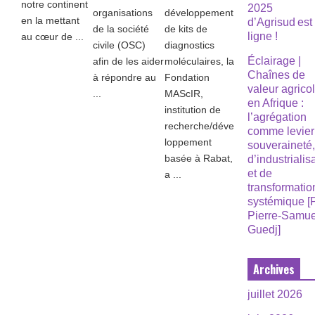
notre continent
2025
organisations
développement
en la mettant
d’Agrisud est
de la société
de kits de
ligne !
au cœur de ...
civile (OSC)
diagnostics
Éclairage |
afin de les aider
moléculaires, la
Chaînes de
à répondre au
Fondation
valeur agrico
...
MAScIR,
en Afrique :
institution de
l’agrégation
recherche/déve
comme levier
loppement
souveraineté
basée à Rabat,
d’industrialis
et de
a ...
transformatio
systémique [
Pierre-Samue
Guedj]
Archives
juillet 2026