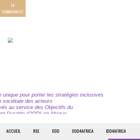
LA
COMMUNAUTE
unique pour porter les stratégies inclusives
on sociétale des acteurs
ivés au service des Objectifs du
t Durable (ODD) en Afrique.
e globale à l’attention des parties prenantes du
t du continent.
ACCUEIL
RSE
ODD
ODD4AFRICA
IDD4AFRICA