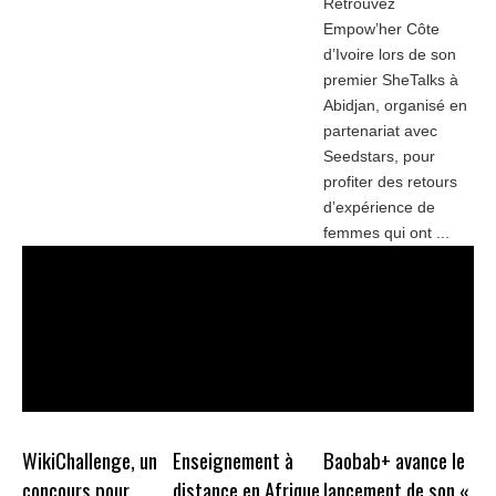
Retrouvez
Empow’her Côte
d’Ivoire lors de son
premier SheTalks à
Abidjan, organisé en
partenariat avec
Seedstars, pour
profiter des retours
d’expérience de
femmes qui ont ...
WikiChallenge, un
Enseignement à
Baobab+ avance le
concours pour
distance en Afrique
lancement de son «