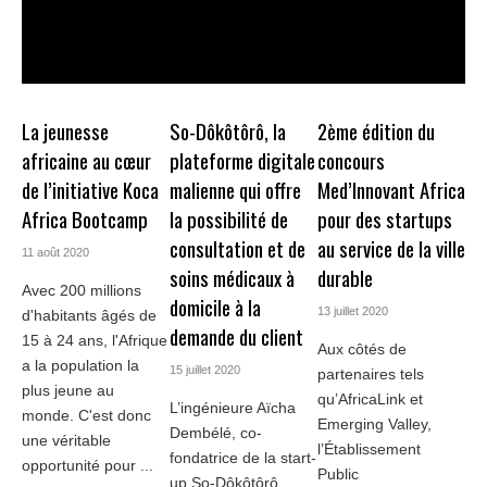
La jeunesse
So-Dôkôtôrô, la
2ème édition du
africaine au cœur
plateforme digitale
concours
de l’initiative Koca
malienne qui offre
Med’Innovant Africa
Africa Bootcamp
la possibilité de
pour des startups
consultation et de
au service de la ville
11 août 2020
soins médicaux à
durable
Avec 200 millions
domicile à la
13 juillet 2020
d'habitants âgés de
demande du client
15 à 24 ans, l'Afrique
Aux côtés de
a la population la
15 juillet 2020
partenaires tels
plus jeune au
qu’AfricaLink et
L’ingénieure Aïcha
monde. C'est donc
Emerging Valley,
Dembélé, co-
une véritable
l’Établissement
fondatrice de la start-
opportunité pour ...
Public
up So-Dôkôtôrô,