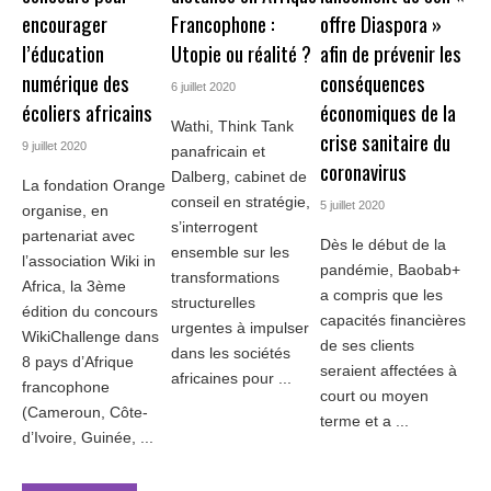
encourager
Francophone :
offre Diaspora »
l’éducation
Utopie ou réalité ?
afin de prévenir les
numérique des
conséquences
6 juillet 2020
écoliers africains
économiques de la
Wathi, Think Tank
crise sanitaire du
9 juillet 2020
panafricain et
coronavirus
Dalberg, cabinet de
La fondation Orange
conseil en stratégie,
5 juillet 2020
organise, en
s’interrogent
partenariat avec
Dès le début de la
ensemble sur les
l’association Wiki in
pandémie, Baobab+
transformations
Africa, la 3ème
a compris que les
structurelles
édition du concours
capacités financières
urgentes à impulser
WikiChallenge dans
de ses clients
dans les sociétés
8 pays d’Afrique
seraient affectées à
africaines pour ...
francophone
court ou moyen
(Cameroun, Côte-
terme et a ...
d’Ivoire, Guinée, ...