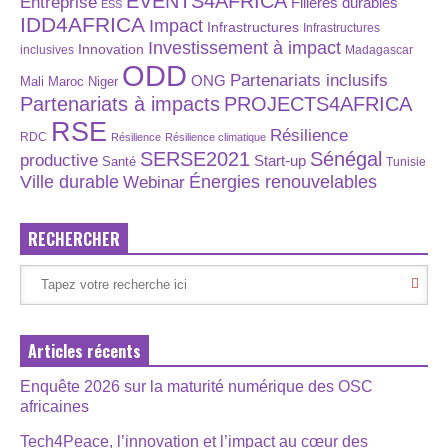
EVENTS4AFRICA
Entreprise
Filières durables
ESS
IDD4AFRICA
Impact
Infrastructures
Infrastructures
Investissement à impact
Innovation
inclusives
Madagascar
ODD
Partenariats inclusifs
ONG
Maroc
Niger
Mali
Partenariats à impacts
PROJECTS4AFRICA
RSE
Résilience
RDC
Résilience
Résilience climatique
SERSE2021
Sénégal
productive
Start-up
Santé
Tunisie
Énergies renouvelables
Ville durable
Webinar
RECHERCHER
Articles récents
Enquête 2026 sur la maturité numérique des OSC
africaines
Tech4Peace, l’innovation et l’impact au cœur des