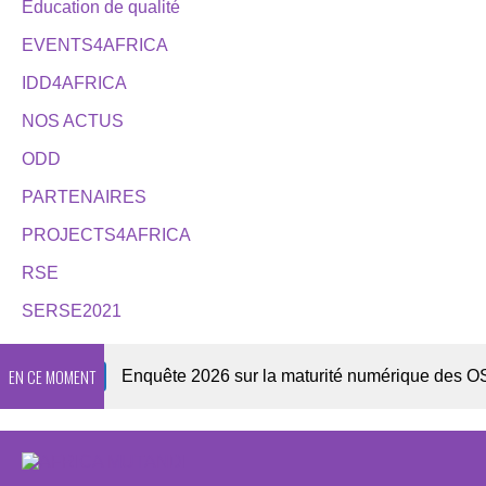
Éducation de qualité
EVENTS4AFRICA
IDD4AFRICA
NOS ACTUS
ODD
PARTENAIRES
PROJECTS4AFRICA
RSE
SERSE2021
EN CE MOMENT
wsletter
Enquête 2026 sur la maturité numérique des OSC af