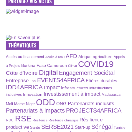
PARTAGEZ VOS ACTUS
THÉMATIQUES
AFD
Afrique
agriculture
Accès au financement
Appels
Accès à l’eau
COVID19
Burkina Faso
Cameroun
à Projets
Climat
Digital
Engagement Sociétal
Côte d'Ivoire
EVENTS4AFRICA
Entreprise
Filières durables
ESS
IDD4AFRICA
Impact
Infrastructures
Infrastructures
Investissement à impact
Innovation
inclusives
Madagascar
ODD
Partenariats inclusifs
ONG
Maroc
Niger
Mali
Partenariats à impacts
PROJECTS4AFRICA
RSE
Résilience
RDC
Résilience
Résilience climatique
SERSE2021
Sénégal
productive
Start-up
Santé
Tunisie