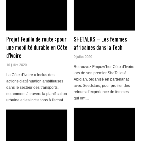
Projet Feuille de route : pour
SHETALKS – Les femmes
une mobilité durable en Côte
africaines dans la Tech
d’Ivoire
9 juillet 2020
16 juillet 2020
Retrouvez Empow’her Côte d’Ivoire
lors de son premier SheTalks à
La Côte d'Ivoire a inclus des
Abidjan, organisé en partenariat
actions d'atténuation ambitieuses
avec Seedstars, pour profiter des
dans le secteur des transports,
retours d’expérience de femmes
notamment à travers la planification
qui ont ...
urbaine et les incitations à l'achat ...