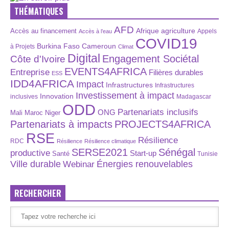
THÉMATIQUES
AFD
Afrique
agriculture
Accès au financement
Appels
Accès à l’eau
COVID19
Burkina Faso
Cameroun
à Projets
Climat
Digital
Engagement Sociétal
Côte d'Ivoire
EVENTS4AFRICA
Entreprise
Filières durables
ESS
IDD4AFRICA
Impact
Infrastructures
Infrastructures
Investissement à impact
Innovation
inclusives
Madagascar
ODD
Partenariats inclusifs
ONG
Maroc
Niger
Mali
Partenariats à impacts
PROJECTS4AFRICA
RSE
Résilience
RDC
Résilience
Résilience climatique
SERSE2021
Sénégal
productive
Start-up
Santé
Tunisie
Énergies renouvelables
Ville durable
Webinar
RECHERCHER