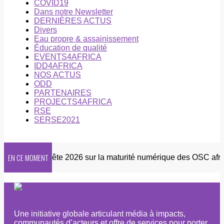
COVID19
Dans notre Newsletter
DERNIÈRES ACTUS
Divers
Eau propre & assainissement
Éducation de qualité
EVENTS4AFRICA
IDD4AFRICA
NOS ACTUS
ODD
PARTENAIRES
PROJECTS4AFRICA
RSE
SERSE2021
EN CE MOMENT
ter
Enquête 2026 sur la maturité numérique des OSC africai
Une initiative globale articulant média à impacts,
communautés d’acteurs et offre de services pour porter