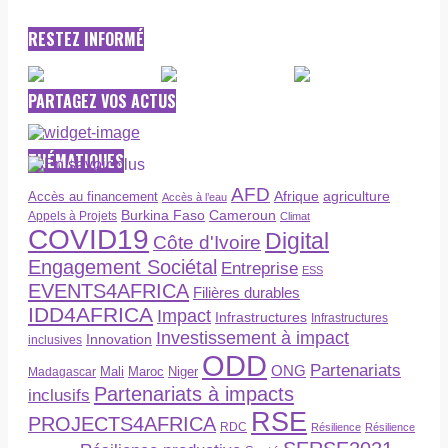
RESTEZ INFORMÉ
PARTAGEZ VOS ACTUS
THÉMATIQUES
AFD
Afrique
agriculture
Accès au financement
Accès à l’eau
Burkina Faso
Cameroun
Appels à Projets
Climat
COVID19
Digital
Côte d'Ivoire
Engagement Sociétal
Entreprise
ESS
EVENTS4AFRICA
Filières durables
IDD4AFRICA
Impact
Infrastructures
Infrastructures
Investissement à impact
Innovation
inclusives
ODD
Partenariats
ONG
Maroc
Niger
Madagascar
Mali
Partenariats à impacts
inclusifs
RSE
PROJECTS4AFRICA
RDC
Résilience
Résilience