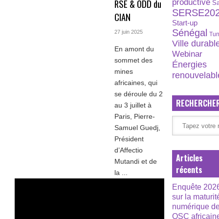
productive
RSE & ODD du
S
SERSE20
CIAN
Start-up
Sénégal
27 juin 2025
Tun
Ville durabl
En amont du
Webinar
sommet des
Énergies
mines
renouvelabl
africaines, qui
se déroule du 2
RECHERCHE
au 3 juillet à
Paris, Pierre-
Samuel Guedj,
Président
d’Affectio
Articles
Mutandi et de
récents
la ...
Enquête 202
sur la maturit
numérique d
OSC africain