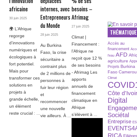
l’innovation
déplacées
% de ses
africaine
internes, avec
besoins –
Entrepreneurs
Afrimag
30 juin 2025
du Monde
27 juin 2025
🌍 L’Afrique
THÉMATIQUE
28 juin 2025
regorge
Climat |
d’innovations
Accès au
Financement :
Au Burkina
financement
Acc
numériques et
l’Afrique ne
Faso, la crise
AFD
Afri
l’eau
écologiques à
reçoit que 12 %
sécuritaire a
agriculture
Appe
fort potentiel.
de ses besoins
Burkina
contraint plus
Projets
Mais pour
Faso
Camerou
- Afrimag Les
de 2 millions de
transformer ces
Climat
apports
personnes à
COVID
solutions en
annuels de
fuir leur région
projets à
Côte d'Ivoi
financement
et
Digital
grande échelle,
climatique en
recommencer
un élément
Engageme
Afrique
une nouvelle
reste crucial : ...
Sociétal
s’élèvent à ...
vie ailleurs. À ...
Entreprise
ES
EVENTS4
RICA
Filière