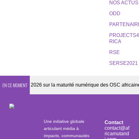
NOS ACTUS
ODD
PARTENAIR
PROJECTS
RICA
RSE
SERSE2021
EN CE MOMENT
nquête 2026 sur la maturité numérique des OSC africaines
Une initiative globale
Contact
contact@af
articulant média à
ricamutand
impacts, communautés