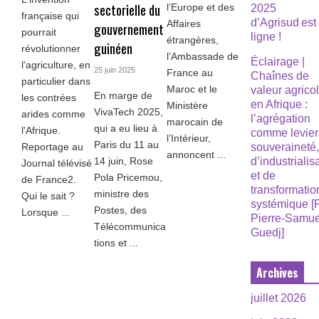
sectorielle du
l’Europe et des
2025
française qui
d’Agrisud est
Affaires
gouvernement
pourrait
ligne !
étrangères,
guinéen
révolutionner
l’Ambassade de
Éclairage |
l'agriculture, en
25 juin 2025
France au
Chaînes de
particulier dans
Maroc et le
valeur agrico
En marge de
les contrées
en Afrique :
Ministère
VivaTech 2025,
arides comme
l’agrégation
marocain de
qui a eu lieu à
l'Afrique.
comme levier
l’Intérieur,
Paris du 11 au
Reportage au
souveraineté
annoncent ...
14 juin, Rose
d’industrialis
Journal télévisé
et de
Pola Pricemou,
de France2.
transformatio
ministre des
Qui le sait ?
systémique [
Postes, des
Lorsque ...
Pierre-Samue
Télécommunica
Guedj]
tions et ...
Archives
juillet 2026