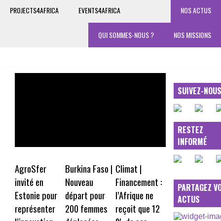
PROJECTS4AFRICA
EVENTS4AFRICA
NOS ACTUS
QUI SOMMES-NOUS ?
NOS MISSIONS
SUIVEZ-NOU
RESTEZ
INFORMÉ
AgroSfer
Burkina Faso |
Climat |
invité en
Nouveau
Financement :
PARTAGEZ V
Estonie pour
départ pour
l’Afrique ne
ACTUS
représenter
200 femmes
reçoit que 12