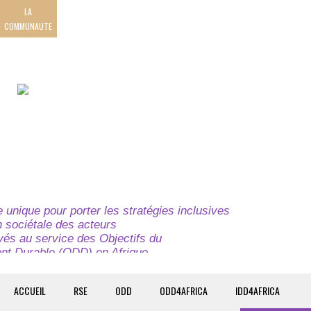
LA
COMMUNAUTE
unique pour porter les stratégies inclusives
on sociétale des acteurs
ivés au service des Objectifs du
t Durable (ODD) en Afrique.
e globale à l’attention des parties prenantes du
t du continent.
ACCUEIL
RSE
ODD
ODD4AFRICA
IDD4AFRICA