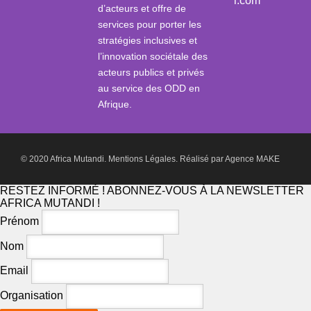
i.com
d’acteurs et offre de
services pour porter les
stratégies inclusives et
l’innovation sociétale des
acteurs publics et privés
au service des ODD en
Afrique.
© 2020 Africa Mutandi.
Mentions Légales.
Réalisé par
Agence MAKE
RESTEZ INFORMÉ ! ABONNEZ-VOUS À LA NEWSLETTER
AFRICA MUTANDI !
Prénom
Nom
Email
Organisation