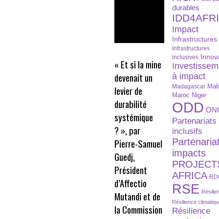
durables
IDD4AFR
Impact
Infrastructures
Infrastructures
Innov
inclusives
« Et si la mine
Investissem
devenait un
à impact
Madagascar
Mal
levier de
Maroc
Niger
durabilité
ODD
ON
systémique
Partenariats
? », par
inclusifs
Partenaria
Pierre-Samuel
impacts
Guedj,
PROJECT
Président
AFRICA
RD
d’Affectio
RSE
Résilie
Mutandi et de
Résilience climatiq
la Commission
Résilience