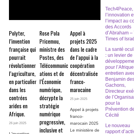
Tech4Peace,
l’innovation e
l’impact au 
des Accords
Polyter,
Rose Pola
Appel à
d’Abraham –
Times of Isra
l’invention
Pricemou,
projets 2025
française qui
ministre des
dans le cadre
La santé ocul
: un levier de
pourrait
Postes, des
de l’appui à la
développeme
révolutionner
Télécommunic
coopération
pour l’Afrique
l’agriculture,
ations et de
décentralisée
entretien ave
Benjamin de
en particulier
l’Économie
franco-
Gachons,
dans les
numérique,
marocaine
Directeur exé
contrées
décrypte la
de l’Organisa
25 juin 2025
pour la
arides en
stratégie
Prévention de
Appel à projets
Afrique.
numérique
Cécité
franco-
progressive,
marocain 2025
26 juin 2025
Le nouveau
inclusive et
Le ministère de
rapport d’acti
L'invention