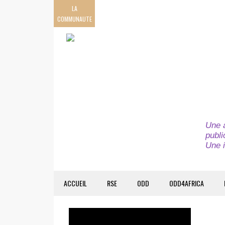
LA
COMMUNAUTE
Une a
publi
Une i
ACCUEIL
RSE
ODD
ODD4AFRICA