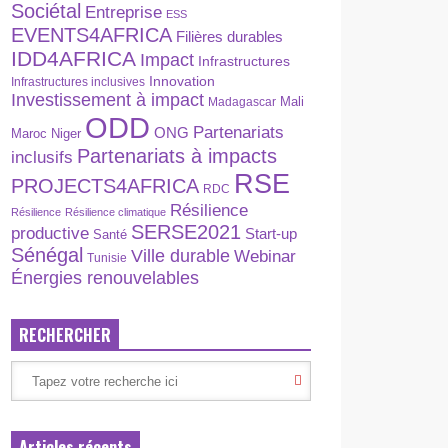
Sociétal
Entreprise
ESS
EVENTS4AFRICA
Filières durables
IDD4AFRICA
Impact
Infrastructures
Innovation
Infrastructures inclusives
Investissement à impact
Madagascar
Mali
ODD
Partenariats
ONG
Maroc
Niger
Partenariats à impacts
inclusifs
RSE
PROJECTS4AFRICA
RDC
Résilience
Résilience
Résilience climatique
SERSE2021
productive
Start-up
Santé
Sénégal
Ville durable
Webinar
Tunisie
Énergies renouvelables
RECHERCHER
Articles récents