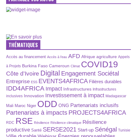
THÉMATIQUES
AFD
Afrique
agriculture
Accès au financement
Appels
Accès à l’eau
COVID19
Burkina Faso
Cameroun
à Projets
Climat
Digital
Engagement Sociétal
Côte d'Ivoire
EVENTS4AFRICA
Entreprise
Filières durables
ESS
IDD4AFRICA
Impact
Infrastructures
Infrastructures
Investissement à impact
Innovation
inclusives
Madagascar
ODD
Partenariats inclusifs
ONG
Maroc
Niger
Mali
Partenariats à impacts
PROJECTS4AFRICA
RSE
Résilience
RDC
Résilience
Résilience climatique
SERSE2021
Sénégal
productive
Start-up
Santé
Tunisie
Énergies renouvelables
Ville durable
Webinar