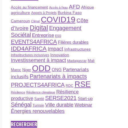
AFD
Afrique
Accès au financement
Accès à l’eau
agriculture
Burkina Faso
Appels à Projets
COVID19
Côte
Cameroun
Climat
Digital
Engagement
d'Ivoire
Sociétal
Entreprise
ESS
EVENTS4AFRICA
Filières durables
IDD4AFRICA
Impact
Infrastructures
Innovation
Infrastructures inclusives
Investissement à impact
Madagascar
Mali
ODD
Partenariats
ONG
Maroc
Niger
Partenariats à impacts
inclusifs
RSE
PROJECTS4AFRICA
RDC
Résilience
Résilience
Résilience climatique
SERSE2021
productive
Start-up
Santé
Sénégal
Ville durable
Webinar
Tunisie
Énergies renouvelables
RECHERCHER