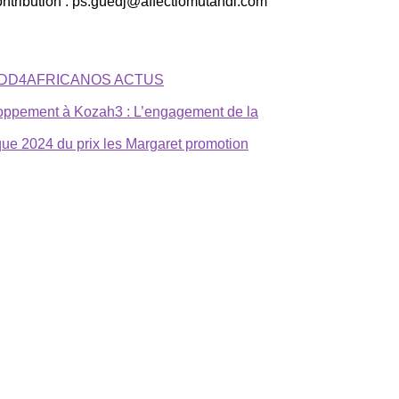
ontribution : ps.guedj@affectiomutandi.com
IDD4AFRICA
NOS ACTUS
eloppement à Kozah3 : L’engagement de la
que 2024 du prix les Margaret promotion