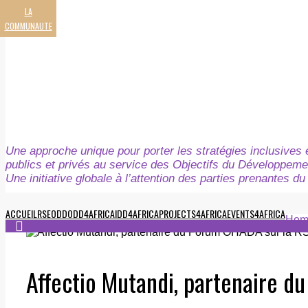
LA
COMMUNAUTE
Une approche unique pour porter les stratégies inclusives e
publics et privés au service des Objectifs du Développeme
Une initiative globale à l’attention des parties prenantes 
ACCUEIL
RSE
ODD
ODD4AFRICA
IDD4AFRICA
PROJECTS4AFRICA
EVENTS4AFRICA
Hom
Affectio Mutandi, partenaire d