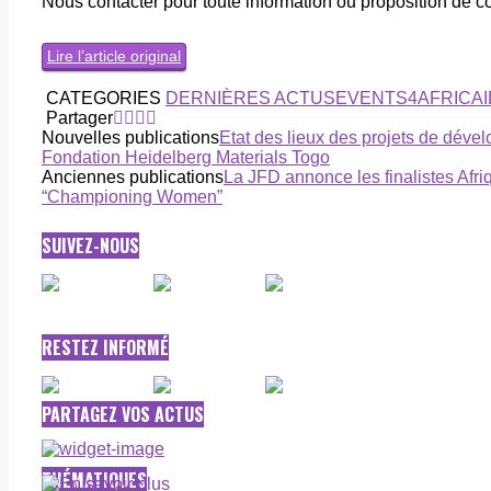
Nous contacter pour toute information ou proposition de c
Lire l’article original
CATEGORIES
DERNIÈRES ACTUS
EVENTS4AFRICA
Partager
Nouvelles publications
Etat des lieux des projets de dév
Fondation Heidelberg Materials Togo
Anciennes publications
La JFD annonce les finalistes Afri
“Championing Women”
SUIVEZ-NOUS
RESTEZ INFORMÉ
PARTAGEZ VOS ACTUS
THÉMATIQUES