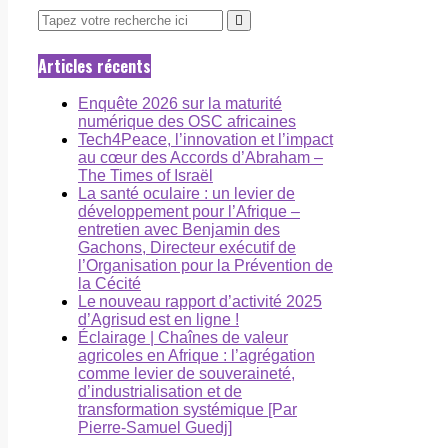
Articles récents
Enquête 2026 sur la maturité
numérique des OSC africaines
Tech4Peace, l’innovation et l’impact
au cœur des Accords d’Abraham –
The Times of Israël
La santé oculaire : un levier de
développement pour l’Afrique –
entretien avec Benjamin des
Gachons, Directeur exécutif de
l’Organisation pour la Prévention de
la Cécité
Le nouveau rapport d’activité 2025
d’Agrisud est en ligne !
Éclairage | Chaînes de valeur
agricoles en Afrique : l’agrégation
comme levier de souveraineté,
d’industrialisation et de
transformation systémique [Par
Pierre-Samuel Guedj]