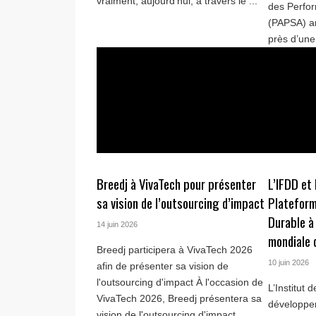
vraiment, aujourd'hui, à travers le ...
des Perfor
(PAPSA) ar
près d’une 
Breedj à VivaTech pour présenter
L’IFDD et 
sa vision de l’outsourcing d’impact
Plateform
Durable à 
14 juin 2026
mondiale 
Breedj participera à VivaTech 2026
10 juin 2026
afin de présenter sa vision de
l'outsourcing d'impact À l'occasion de
L’Institut 
VivaTech 2026, Breedj présentera sa
développe
vision de l'outsourcing d'impact ...