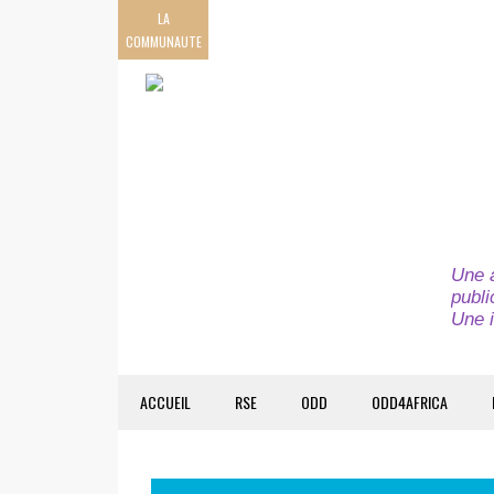
LA
COMMUNAUTE
Une a
publi
Une i
ACCUEIL
RSE
ODD
ODD4AFRICA