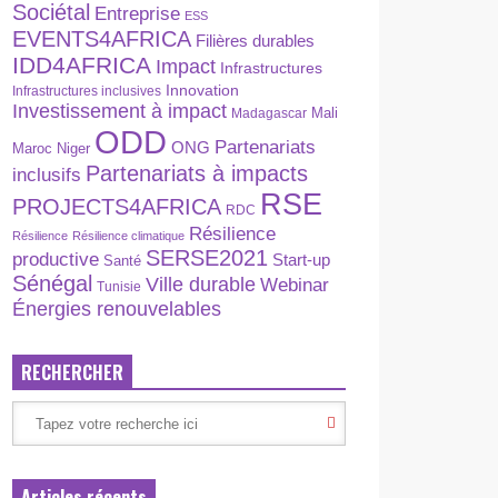
Sociétal
Entreprise
ESS
EVENTS4AFRICA
Filières durables
IDD4AFRICA
Impact
Infrastructures
Innovation
Infrastructures inclusives
Investissement à impact
Madagascar
Mali
ODD
Partenariats
ONG
Maroc
Niger
Partenariats à impacts
inclusifs
RSE
PROJECTS4AFRICA
RDC
Résilience
Résilience
Résilience climatique
SERSE2021
productive
Start-up
Santé
Sénégal
Ville durable
Webinar
Tunisie
Énergies renouvelables
RECHERCHER
Articles récents