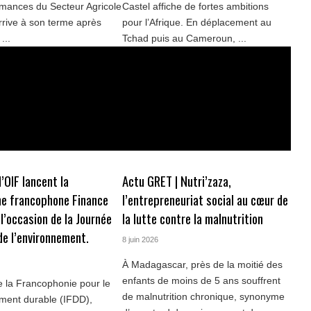
mances du Secteur Agricole
Castel affiche de fortes ambitions
rive à son terme après
pour l’Afrique. En déplacement au
...
Tchad puis au Cameroun, ...
l’OIF lancent la
Actu GRET | Nutri’zaza,
e francophone Finance
l’entrepreneuriat social au cœur de
l’occasion de la Journée
la lutte contre la malnutrition
de l’environnement.
8 juin 2026
À Madagascar, près de la moitié des
enfants de moins de 5 ans souffrent
de la Francophonie pour le
de malnutrition chronique, synonyme
ment durable (IFDD),