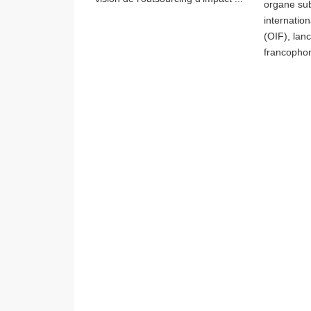
organe sub
internatio
(OIF), lan
francophon