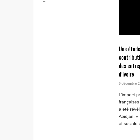
...
Une étude
contribut
des entre
d’Ivoire
6 décembre 
L’impact po
françaises
a été révé
Abidjan. «
et sociale
...