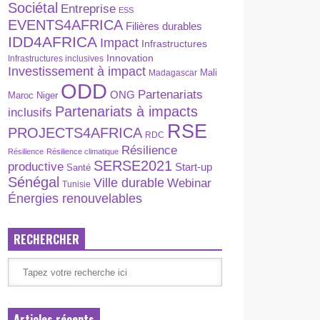
Sociétal
Entreprise
ESS
EVENTS4AFRICA
Filières durables
IDD4AFRICA
Impact
Infrastructures
Innovation
Infrastructures inclusives
Investissement à impact
Madagascar
Mali
ODD
Partenariats
ONG
Maroc
Niger
Partenariats à impacts
inclusifs
RSE
PROJECTS4AFRICA
RDC
Résilience
Résilience
Résilience climatique
SERSE2021
productive
Start-up
Santé
Sénégal
Ville durable
Webinar
Tunisie
Énergies renouvelables
RECHERCHER
Articles récents