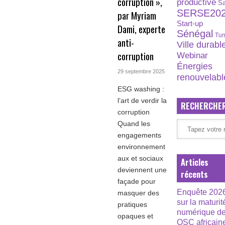
corruption »,
productive
S
SERSE20
par Myriam
Start-up
Dami, experte
Sénégal
Tun
anti-
Ville durabl
corruption
Webinar
Énergies
29 septembre 2025
renouvelabl
ESG washing :
l’art de verdir la
RECHERCHE
corruption
Quand les
engagements
environnement
aux et sociaux
Articles
deviennent une
récents
façade pour
Enquête 202
masquer des
sur la maturit
pratiques
numérique d
opaques et
OSC africain