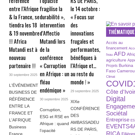
référence
l’opacité
RS DE PARIS,
entre l’Afrique
fragilise la
le 14 octobre :
& la France, se
durabilité »,
« Focus sur
tiendra les 18
intervention
des
THÉMATIQUE
& 19 novembre
d’Affectio
innovations
!!! Africa
Mutandi lors
frugales et
Accès au
Mutandi est à
de la
performantes,
financement
Acc
AFD
Afri
l’eau
nouveau
conférence
bénéfiques à
agriculture
Appe
partenaire !!!
« Corruption
l’Afrique et…
Burkina
Projets
Faso
Camerou
en Afrique : un
au reste du
30 septembre 2025
Climat
fléau
monde ! »
COVID
L'ÉVÉNEMENT
endémique »
Côte d'Ivoi
29 septembre 2025
BUSINESS DE
Digital
RÉFÉRENCE
30 septembre 2025
XIXe
Engageme
ENTRE LA
CONFÉRENCE
Corruption,
Sociétal
FRANCE ET
DES
ESG et RSE en
Entreprise
L'AFRIQUE
ES
AMBASSADEU
Afrique : quand
EVENTS4
Business
RS DE PARIS,
l’opacité
RICA
France
Filière