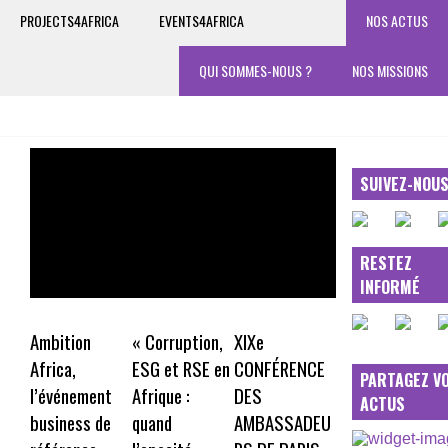
PROJECTS4AFRICA
EVENTS4AFRICA
NOS ACTUS
QUI SOMMES-NOUS ?
NOS MISSIONS
SUIVEZ-NOU
RESTEZ
INFORMÉ
Ambition
« Corruption,
XIXe
Africa,
ESG et RSE en
CONFÉRENCE
PARTAGEZ V
l’événement
Afrique :
DES
ACTUS
business de
quand
AMBASSADEU