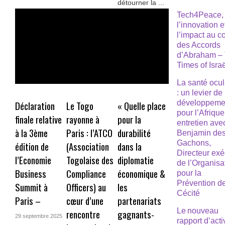
détourner la ...
Tech4Peace,
l’innovation e
l’impact au 
des Accords
d’Abraham –
Times of Isra
La santé ocul
: un levier de
développeme
Déclaration
Le Togo
« Quelle place
pour l’Afrique
finale relative
rayonne à
pour la
entretien ave
à la 3ème
Paris : l’ATCO
durabilité
Benjamin de
Gachons,
édition de
(Association
dans la
Directeur exé
l’Economie
Togolaise des
diplomatie
de l’Organisa
Business
Compliance
économique &
pour la
Prévention de
Summit à
Officers) au
les
Cécité
Paris –
cœur d’une
partenariats
Le nouveau
rencontre
gagnants-
29 septembre 2025
rapport d’acti