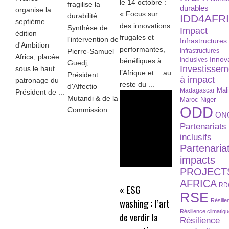
le 14 octobre :
fragilise la
durables
organise la
« Focus sur
durabilité
IDD4AFR
septième
des innovations
Synthèse de
Impact
édition
frugales et
l'intervention de
Infrastructures
d'Ambition
performantes,
Infrastructures
Pierre-Samuel
Africa, placée
Innov
inclusives
bénéfiques à
Guedj,
Investissem
sous le haut
l’Afrique et… au
Président
à impact
patronage du
reste du ...
d'Affectio
Madagascar
Mal
Président de ...
Mutandi & de la
Maroc
Niger
ODD
Commission ...
ON
Partenariats
inclusifs
Partenaria
impacts
PROJECT
AFRICA
RD
« ESG
RSE
washing : l’art
Résilie
Résilience climatiq
de verdir la
Résilience