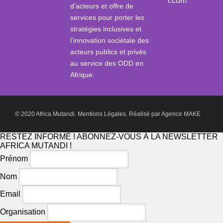
i.com
d’acteurs et offre de
services pour porter les
stratégies inclusives et
l’innovation sociétale des
acteurs publics et privés
au service des ODD en
Afrique.
© 2020 Africa Mutandi.
Mentions Légales.
Réalisé par
Agence MAKE
RESTEZ INFORMÉ ! ABONNEZ-VOUS À LA NEWSLETTER
AFRICA MUTANDI !
Prénom
Nom
Email
Organisation