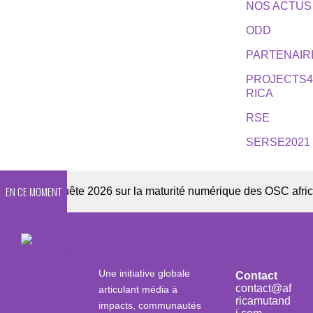
NOS ACTUS
ODD
PARTENAIR
PROJECTS
RICA
RSE
SERSE2021
EN CE MOMENT
Enquête 2026 sur la maturité numérique des OSC africaines
Une initiative globale
Contact
contact@af
articulant média à
ricamutand
impacts, communautés