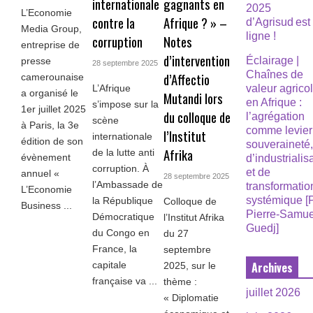
internationale
gagnants en
2025
L’Economie
contre la
Afrique ? » –
d’Agrisud est
Media Group,
ligne !
corruption
Notes
entreprise de
d’intervention
Éclairage |
presse
28 septembre 2025
Chaînes de
d’Affectio
camerounaise
L’Afrique
valeur agrico
a organisé le
Mutandi lors
en Afrique :
s’impose sur la
1er juillet 2025
du colloque de
l’agrégation
scène
à Paris, la 3e
comme levier
l’Institut
internationale
édition de son
souveraineté
Afrika
de la lutte anti
évènement
d’industrialis
corruption. À
et de
annuel «
28 septembre 2025
l’Ambassade de
transformatio
L’Economie
systémique [
la République
Colloque de
Business ...
Pierre-Samue
Démocratique
l’Institut Afrika
Guedj]
du Congo en
du 27
France, la
septembre
capitale
Archives
2025, sur le
française va ...
thème :
juillet 2026
« Diplomatie