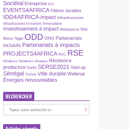
Sociétal
Entreprise
ESS
EVENTS4AFRICA
Filières durables
IDD4AFRICA
Impact
Infrastructures
Innovation
Infrastructures inclusives
Investissement à impact
Madagascar
Mali
ODD
Partenariats
ONG
Maroc
Niger
Partenariats à impacts
inclusifs
RSE
PROJECTS4AFRICA
RDC
Résilience
Résilience
Résilience climatique
SERSE2021
productive
Start-up
Santé
Sénégal
Ville durable
Webinar
Tunisie
Énergies renouvelables
RECHERCHER
Articles récents