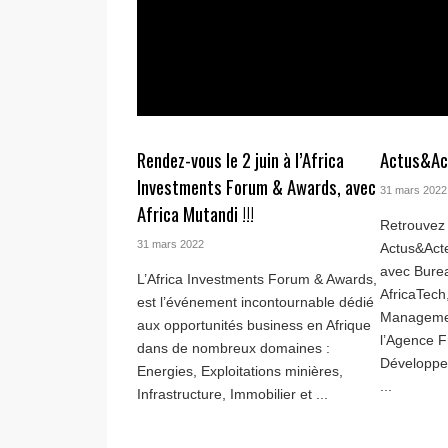
Rendez-vous le 2 juin à l’Africa
Actus&Ac
Investments Forum & Awards, avec
31 mars 2022
Africa Mutandi !!!
Retrouvez 
31 mars 2022
Actus&Act
avec Burea
L’Africa Investments Forum & Awards,
AfricaTech
est l’événement incontournable dédié
Managemen
aux opportunités business en Afrique
l’Agence F
dans de nombreux domaines :
Développe
Energies, Exploitations minières,
...
Infrastructure, Immobilier et ...