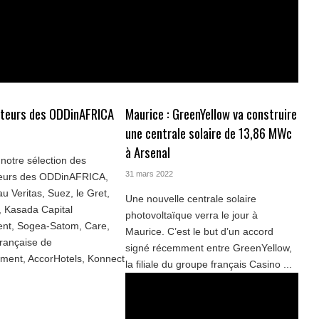
teurs des ODDinAFRICA
Maurice : GreenYellow va construire
une centrale solaire de 13,86 MWc
à Arsenal
notre sélection des
31 mars 2022
eurs des ODDinAFRICA,
u Veritas, Suez, le Gret,
Une nouvelle centrale solaire
, Kasada Capital
photovoltaïque verra le jour à
t, Sogea-Satom, Care,
Maurice. C’est le but d’un accord
rançaise de
signé récemment entre GreenYellow,
ment, AccorHotels, Konnect
la filiale du groupe français Casino ...