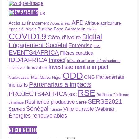
THÉMATIQUES
AFD
Afrique
agriculture
Accès au financement
Accès à l’eau
Burkina Faso
Cameroun
Appels à Projets
Climat
COVID19
Digital
Côte d'Ivoire
Engagement Sociétal
Entreprise
ESS
EVENTS4AFRICA
Filières durables
IDD4AFRICA
Impact
Infrastructures
Infrastructures
Investissement à impact
Innovation
inclusives
ODD
Partenariats
ONG
Maroc
Niger
Madagascar
Mali
Partenariats à impacts
inclusifs
RSE
PROJECTS4AFRICA
RDC
Résilience
Résilience
SERSE2021
Résilience productive
Santé
climatique
Sénégal
Ville durable
Webinar
Start-up
Tunisie
Énergies renouvelables
RECHERCHER