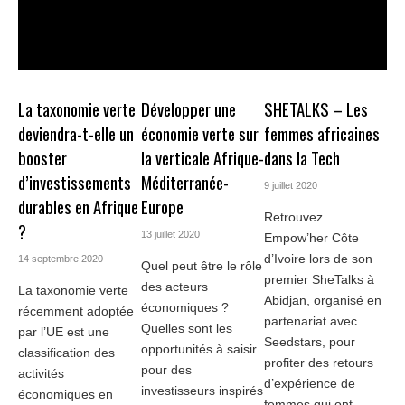
La taxonomie verte
Développer une
SHETALKS – Les
deviendra-t-elle un
économie verte sur
femmes africaines
booster
la verticale Afrique-
dans la Tech
d’investissements
Méditerranée-
9 juillet 2020
durables en Afrique
Europe
Retrouvez
?
13 juillet 2020
Empow’her Côte
d’Ivoire lors de son
14 septembre 2020
Quel peut être le rôle
premier SheTalks à
des acteurs
La taxonomie verte
Abidjan, organisé en
économiques ?
récemment adoptée
partenariat avec
Quelles sont les
par l’UE est une
Seedstars, pour
opportunités à saisir
classification des
profiter des retours
pour des
activités
d’expérience de
investisseurs inspirés
économiques en
femmes qui ont ...