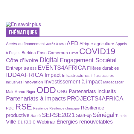
THÉMATIQUES
AFD
Afrique
agriculture
Accès au financement
Appels
Accès à l’eau
COVID19
Burkina Faso
Cameroun
à Projets
Climat
Digital
Engagement Sociétal
Côte d'Ivoire
EVENTS4AFRICA
Entreprise
Filières durables
ESS
IDD4AFRICA
Impact
Infrastructures
Infrastructures
Investissement à impact
Innovation
inclusives
Madagascar
ODD
Partenariats inclusifs
ONG
Maroc
Niger
Mali
Partenariats à impacts
PROJECTS4AFRICA
RSE
Résilience
RDC
Résilience
Résilience climatique
SERSE2021
Sénégal
productive
Start-up
Santé
Tunisie
Énergies renouvelables
Ville durable
Webinar