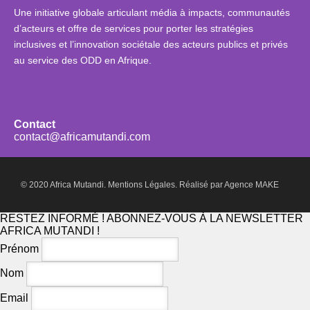
Une initiative globale articulant média à impacts, communautés
d’acteurs et offre de services pour porter les stratégies
inclusives et l’innovation sociétale des acteurs publics et privés
au service des ODD en Afrique.
Contact
contact@africamutandi.com
© 2020 Africa Mutandi.
Mentions Légales.
Réalisé par
Agence MAKE
RESTEZ INFORMÉ ! ABONNEZ-VOUS À LA NEWSLETTER
AFRICA MUTANDI !
Prénom
Nom
Email