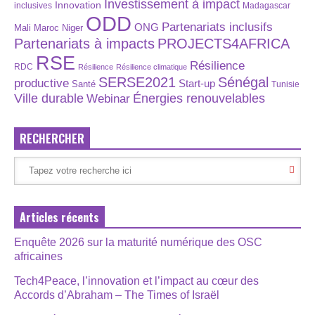
Investissement à impact
Innovation
inclusives
Madagascar
ODD
Partenariats inclusifs
ONG
Maroc
Niger
Mali
Partenariats à impacts
PROJECTS4AFRICA
RSE
Résilience
RDC
Résilience
Résilience climatique
SERSE2021
Sénégal
productive
Start-up
Santé
Tunisie
Énergies renouvelables
Ville durable
Webinar
RECHERCHER
Articles récents
Enquête 2026 sur la maturité numérique des OSC
africaines
Tech4Peace, l’innovation et l’impact au cœur des
Accords d’Abraham – The Times of Israël