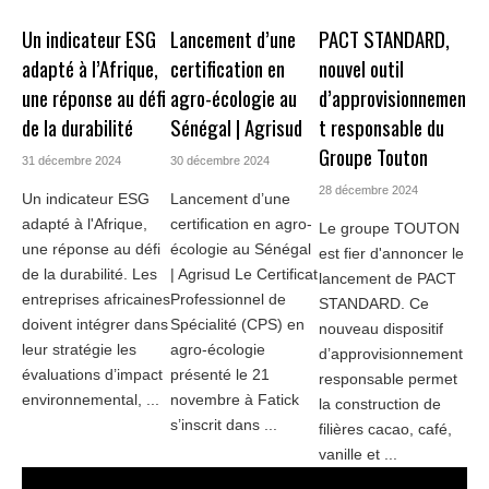
Un indicateur ESG
Lancement d’une
PACT STANDARD,
adapté à l’Afrique,
certification en
nouvel outil
une réponse au défi
agro-écologie au
d’approvisionnemen
de la durabilité
Sénégal | Agrisud
t responsable du
Groupe Touton
31 décembre 2024
30 décembre 2024
28 décembre 2024
Un indicateur ESG
Lancement d’une
adapté à l'Afrique,
certification en agro-
Le groupe TOUTON
une réponse au défi
écologie au Sénégal
est fier d'annoncer le
de la durabilité. Les
| Agrisud Le Certificat
lancement de PACT
entreprises africaines
Professionnel de
STANDARD. Ce
doivent intégrer dans
Spécialité (CPS) en
nouveau dispositif
leur stratégie les
agro-écologie
d’approvisionnement
évaluations d’impact
présenté le 21
responsable permet
environnemental, ...
novembre à Fatick
la construction de
s’inscrit dans ...
filières cacao, café,
vanille et ...