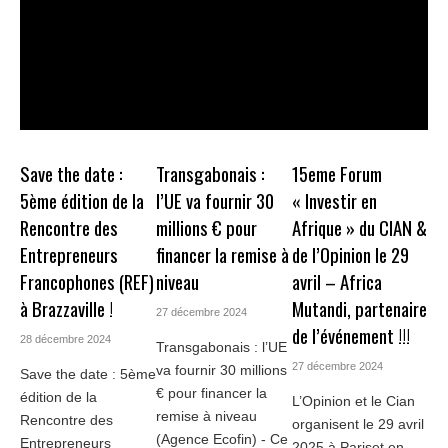
Save the date :
Transgabonais :
15eme Forum
5ème édition de la
l’UE va fournir 30
« Investir en
Rencontre des
millions € pour
Afrique » du CIAN &
Entrepreneurs
financer la remise à
de l’Opinion le 29
Francophones (REF)
niveau
avril – Africa
à Brazzaville !
Mutandi, partenaire
27 décembre 2024
de l’événement !!!
28 décembre 2024
Transgabonais : l’UE
27 décembre 2024
va fournir 30 millions
Save the date : 5ème
€ pour financer la
édition de la
L’Opinion et le Cian
remise à niveau
Rencontre des
organisent le 29 avril
(Agence Ecofin) - Ce
Entrepreneurs
2025 à Pariset en