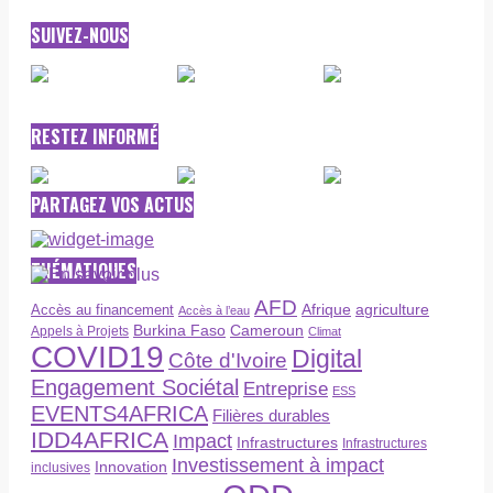
SUIVEZ-NOUS
RESTEZ INFORMÉ
PARTAGEZ VOS ACTUS
THÉMATIQUES
AFD
Afrique
agriculture
Accès au financement
Accès à l’eau
Burkina Faso
Cameroun
Appels à Projets
Climat
COVID19
Digital
Côte d'Ivoire
Engagement Sociétal
Entreprise
ESS
EVENTS4AFRICA
Filières durables
IDD4AFRICA
Impact
Infrastructures
Infrastructures
Investissement à impact
Innovation
inclusives