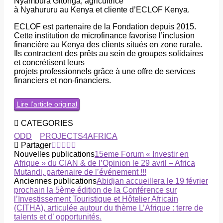
Nyambura Gitonga, agricultrice
à Nyahururu au Kenya et cliente d’ECLOF Kenya.
ECLOF est partenaire de la Fondation depuis 2015.
Cette institution de microfinance favorise l’inclusion
financière au Kenya des clients situés en zone rurale.
Ils contractent des prêts au sein de groupes solidaires
et concrétisent leurs
projets professionnels grâce à une offre de services
financiers et non-financiers.
Lire l’article original
CATEGORIES
ODD
PROJECTS4AFRICA
Partager
Nouvelles publications
15eme Forum « Investir en
Afrique » du CIAN & de l’Opinion le 29 avril – Africa
Mutandi, partenaire de l’événement !!!
Anciennes publications
Abidjan accueillera le 19 février
prochain la 5ème édition de la Conférence sur
l’Investissement Touristique et Hôtelier Africain
(CITHA), articulée autour du thème L’Afrique : terre de
talents et d’ opportunités.