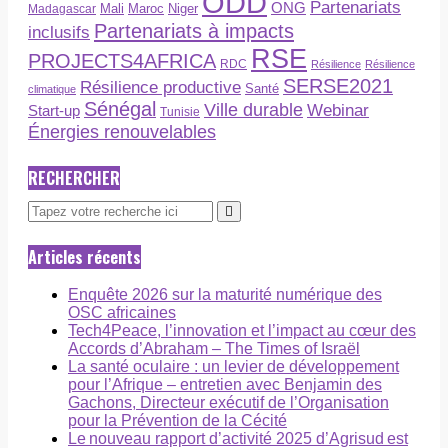
ODD
Partenariats
ONG
Maroc
Niger
Madagascar
Mali
Partenariats à impacts
inclusifs
RSE
PROJECTS4AFRICA
RDC
Résilience
Résilience
SERSE2021
Résilience productive
Santé
climatique
Sénégal
Ville durable
Webinar
Start-up
Tunisie
Énergies renouvelables
RECHERCHER
Articles récents
Enquête 2026 sur la maturité numérique des
OSC africaines
Tech4Peace, l’innovation et l’impact au cœur des
Accords d’Abraham – The Times of Israël
La santé oculaire : un levier de développement
pour l’Afrique – entretien avec Benjamin des
Gachons, Directeur exécutif de l’Organisation
pour la Prévention de la Cécité
Le nouveau rapport d’activité 2025 d’Agrisud est