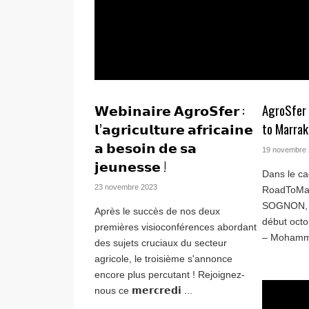
𝗪𝗲𝗯𝗶𝗻𝗮𝗶𝗿𝗲 𝗔𝗴𝗿𝗼𝗦𝗳𝗲𝗿 :
AgroSfer 
𝗹’𝗮𝗴𝗿𝗶𝗰𝘂𝗹𝘁𝘂𝗿𝗲 𝗮𝗳𝗿𝗶𝗰𝗮𝗶𝗻𝗲
to Marra
𝗮 𝗯𝗲𝘀𝗼𝗶𝗻 𝗱𝗲 𝘀𝗮
19 novembre
𝗷𝗲𝘂𝗻𝗲𝘀𝘀𝗲 !
Dans le c
23 novembre 2023
RoadToMa
SOGNON, C
Après le succès de nos deux
début oct
premières visioconférences abordant
– Mohamme
des sujets cruciaux du secteur
agricole, le troisième s'annonce
encore plus percutant ! Rejoignez-
nous ce 𝗺𝗲𝗿𝗰𝗿𝗲𝗱𝗶 ...