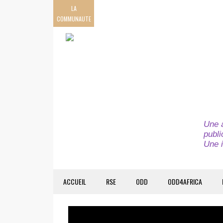
LA
COMMUNAUTE
Une a
publi
Une i
ACCUEIL
RSE
ODD
ODD4AFRICA