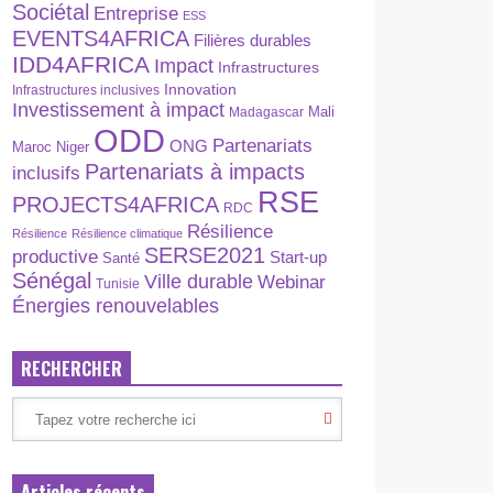
Sociétal
Entreprise
ESS
EVENTS4AFRICA
Filières durables
IDD4AFRICA
Impact
Infrastructures
Innovation
Infrastructures inclusives
Investissement à impact
Madagascar
Mali
ODD
Partenariats
ONG
Maroc
Niger
Partenariats à impacts
inclusifs
RSE
PROJECTS4AFRICA
RDC
Résilience
Résilience
Résilience climatique
SERSE2021
productive
Start-up
Santé
Sénégal
Ville durable
Webinar
Tunisie
Énergies renouvelables
RECHERCHER
Articles récents