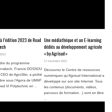
à l’édition 2023 de Road
Une médiathèque et un E-learning
kech
dédiés au développement agricole
« by Agrisud »
 2023
17 novembre 2023
adre du programme
rrakech, Francis DOSSOU
Découvrez le Centre de ressources
EO de AgroSfer, a picthé
numériques qu'Agrisud International a
obre sous l’Agora de UM6P
développé sur son site Internet. Tous
d VI Polytechnic en ...
les contenus (documents, vidéos,
parcours de formation...) sont en libre
...