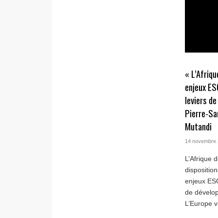
« L’Afriqu
enjeux ES
leviers d
Pierre-Sa
Mutandi
14 novembre
L’Afrique 
dispositio
enjeux ESG
de dévelo
L’Europe vi