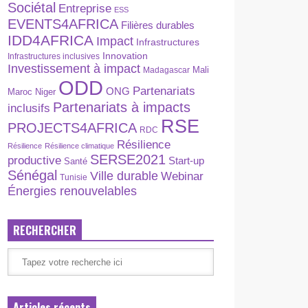
Sociétal
Entreprise
ESS
EVENTS4AFRICA
Filières durables
IDD4AFRICA
Impact
Infrastructures
Innovation
Infrastructures inclusives
Investissement à impact
Madagascar
Mali
ODD
Partenariats
ONG
Maroc
Niger
Partenariats à impacts
inclusifs
RSE
PROJECTS4AFRICA
RDC
Résilience
Résilience
Résilience climatique
SERSE2021
productive
Start-up
Santé
Sénégal
Ville durable
Webinar
Tunisie
Énergies renouvelables
RECHERCHER
Articles récents