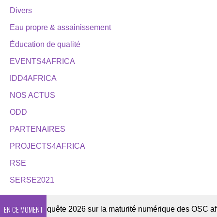
Divers
Eau propre & assainissement
Éducation de qualité
EVENTS4AFRICA
IDD4AFRICA
NOS ACTUS
ODD
PARTENAIRES
PROJECTS4AFRICA
RSE
SERSE2021
EN CE MOMENT
ter
Enquête 2026 sur la maturité numérique des OSC africai