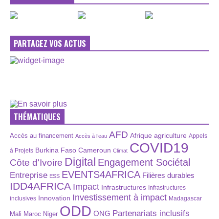
PARTAGEZ VOS ACTUS
THÉMATIQUES
AFD
Afrique
agriculture
Accès au financement
Appels
Accès à l’eau
COVID19
Burkina Faso
Cameroun
à Projets
Climat
Digital
Engagement Sociétal
Côte d'Ivoire
EVENTS4AFRICA
Entreprise
Filières durables
ESS
IDD4AFRICA
Impact
Infrastructures
Infrastructures
Investissement à impact
Innovation
inclusives
Madagascar
ODD
Partenariats inclusifs
ONG
Maroc
Niger
Mali