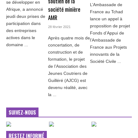
soutien de la
se développer en
L’Ambassade de
société minière
Afrique, a annoncé
France au Tchad
AMR
jeudi deux prises de
lance un appel à
participation dans
proposition de projet
28 février 2021
des entreprises
Fonds d’Appui de
actives dans le
Après quatre mois de
l’Ambassade de
domaine ...
concertation, de
France aux Projets
construction et de
innovants de la
formation, le projet
Société Civile ...
de l’Association des
Jeunes Coutriers de
Guilléré (AJCG) est
devenu réalité, avec
la ...
SUIVEZ-NOUS
RESTEZ INFORMÉ