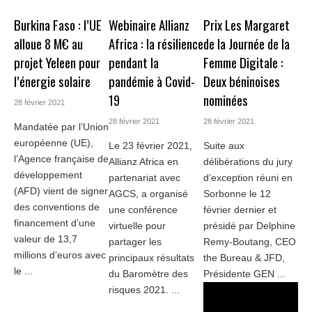
Burkina Faso : l’UE
Webinaire Allianz
Prix Les Margaret
alloue 8 M€ au
Africa : la résilience
de la Journée de la
projet Yeleen pour
pendant la
Femme Digitale :
l’énergie solaire
pandémie à Covid-
Deux béninoises
19
nominées
28 février 2021
28 février 2021
28 février 2021
Mandatée par l’Union
européenne (UE),
Le 23 février 2021,
Suite aux
l’Agence française de
Allianz Africa en
délibérations du jury
développement
partenariat avec
d’exception réuni en
(AFD) vient de signer
AGCS, a organisé
Sorbonne le 12
des conventions de
une conférence
février dernier et
financement d’une
virtuelle pour
présidé par Delphine
valeur de 13,7
partager les
Remy-Boutang, CEO
millions d’euros avec
principaux résultats
the Bureau & JFD,
le ...
du Baromètre des
Présidente GEN ...
risques 2021. ...