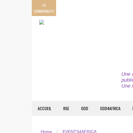
LA
COMMUNAUTE
Une a
publi
Une i
ACCUEIL
RSE
ODD
ODD4AFRICA
Home
EVENTS4AFRICA