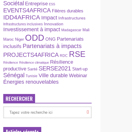
Sociétal
Entreprise
ESS
EVENTS4AFRICA
Filières durables
IDD4AFRICA
Impact
Infrastructures
Innovation
Infrastructures inclusives
Investissement à impact
Madagascar
Mali
ODD
Partenariats
ONG
Maroc
Niger
Partenariats à impacts
inclusifs
RSE
PROJECTS4AFRICA
RDC
Résilience
Résilience
Résilience climatique
SERSE2021
productive
Start-up
Santé
Sénégal
Ville durable
Webinar
Tunisie
Énergies renouvelables
RECHERCHER
Articles récents