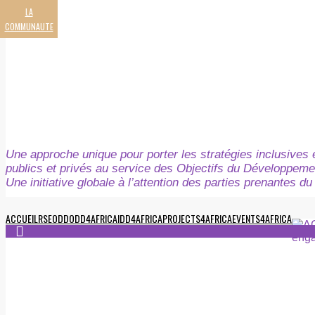
LA
COMMUNAUTE
Une approche unique pour porter les stratégies inclusives e
publics et privés au service des Objectifs du Développeme
Une initiative globale à l’attention des parties prenantes 
ACCUEIL
RSE
ODD
ODD4AFRICA
IDD4AFRICA
PROJECTS4AFRICA
EVENTS4AFRICA