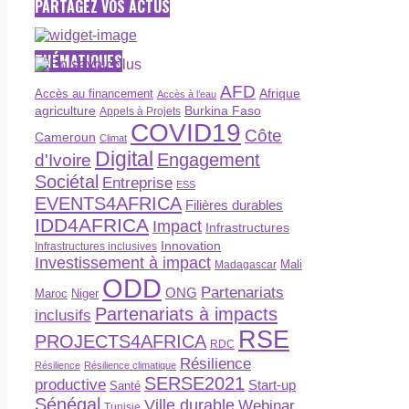
PARTAGEZ VOS ACTUS
THÉMATIQUES
AFD
Afrique
Accès au financement
Accès à l’eau
agriculture
Burkina Faso
Appels à Projets
COVID19
Côte
Cameroun
Climat
Digital
Engagement
d'Ivoire
Sociétal
Entreprise
ESS
EVENTS4AFRICA
Filières durables
IDD4AFRICA
Impact
Infrastructures
Innovation
Infrastructures inclusives
Investissement à impact
Madagascar
Mali
ODD
Partenariats
ONG
Maroc
Niger
Partenariats à impacts
inclusifs
RSE
PROJECTS4AFRICA
RDC
Résilience
Résilience
Résilience climatique
SERSE2021
productive
Start-up
Santé
Sénégal
Ville durable
Webinar
Tunisie