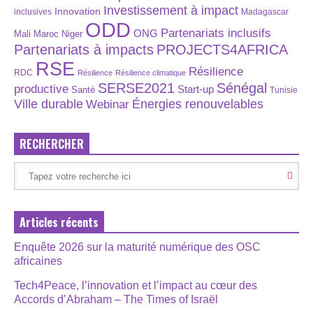
Investissement à impact
Innovation
inclusives
Madagascar
ODD
Partenariats inclusifs
ONG
Maroc
Niger
Mali
Partenariats à impacts
PROJECTS4AFRICA
RSE
Résilience
RDC
Résilience
Résilience climatique
SERSE2021
Sénégal
productive
Start-up
Santé
Tunisie
Énergies renouvelables
Ville durable
Webinar
RECHERCHER
Articles récents
Enquête 2026 sur la maturité numérique des OSC
africaines
Tech4Peace, l’innovation et l’impact au cœur des
Accords d’Abraham – The Times of Israël