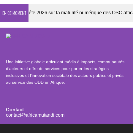
EN CE MOMENT
r
Enquête 2026 sur la maturité numérique des OSC africaine
Une initiative globale articulant média à impacts, communautés
d’acteurs et offre de services pour porter les stratégies
inclusives et l’innovation sociétale des acteurs publics et privés
au service des ODD en Afrique.
Contact
contact@africamutandi.com