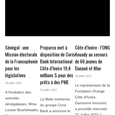
Sénégal : une
Proparco met à
Côte d’Ivoire : l’ONG
Mission électorale
disposition de Coris
Kouady au secours
de la Francophonie
Bank International
de 60 jeunes de
pour les
Côte d’Ivoire 19,4
Danané et Man
législatives
millions $ pour des
30 juillet 2022
prêts à des PME
30 juillet 2022
Le représentant de la
30 juillet 2022
Fondation Orange
A l’invitation des
Côte d'Ivoire,
autorités
La filiale ivoirienne
Gansonre Innocent,
sénégalaises, Mme
du groupe Coris
a procédé mercredi
Louise Mushikiwabo,
Bank a annoncé le
27 Juillet 2022 à