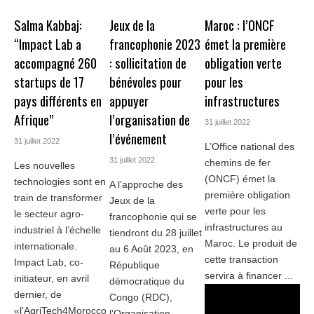
Salma Kabbaj:
Jeux de la
Maroc : l’ONCF
“Impact Lab a
francophonie 2023
émet la première
accompagné 260
: sollicitation de
obligation verte
startups de 17
bénévoles pour
pour les
pays différents en
appuyer
infrastructures
Afrique”
l’organisation de
31 juillet 2022
l’événement
31 juillet 2022
L’Office national des
31 juillet 2022
chemins de fer
Les nouvelles
(ONCF) émet la
technologies sont en
A l’approche des
première obligation
train de transformer
Jeux de la
verte pour les
le secteur agro-
francophonie qui se
infrastructures au
industriel à l’échelle
tiendront du 28 juillet
Maroc. Le produit de
internationale.
au 6 Août 2023, en
cette transaction
Impact Lab, co-
République
servira à financer ...
initiateur, en avril
démocratique du
dernier, de
Congo (RDC),
«l’AgriTech4Morocco
l’Organisation