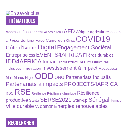
THÉMATIQUES
AFD
Afrique
agriculture
Accès au financement
Appels
Accès à l’eau
COVID19
Burkina Faso
Cameroun
à Projets
Climat
Digital
Engagement Sociétal
Côte d'Ivoire
EVENTS4AFRICA
Entreprise
Filières durables
ESS
IDD4AFRICA
Impact
Infrastructures
Infrastructures
Investissement à impact
Innovation
inclusives
Madagascar
ODD
Partenariats inclusifs
ONG
Maroc
Niger
Mali
Partenariats à impacts
PROJECTS4AFRICA
RSE
Résilience
RDC
Résilience
Résilience climatique
SERSE2021
Sénégal
productive
Start-up
Santé
Tunisie
Énergies renouvelables
Ville durable
Webinar
RECHERCHER