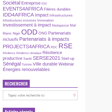
Sociétal
Entreprise
ESS
EVENTS4AFRICA
Filières durables
IDD4AFRICA
Impact
Infrastructures
Innovation
Infrastructures inclusives
Investissement à impact
Madagascar
Mali
ODD
Partenariats
ONG
Maroc
Niger
Partenariats à impacts
inclusifs
RSE
PROJECTS4AFRICA
RDC
Résilience
Résilience
Résilience climatique
SERSE2021
productive
Start-up
Santé
Sénégal
Ville durable
Webinar
Tunisie
Énergies renouvelables
RECHERCHER
Articles récents