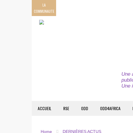
LA
COMMUNAUTE
Une a
publi
Une i
ACCUEIL
RSE
ODD
ODD4AFRICA
Home
DERNIÈRES ACTUS