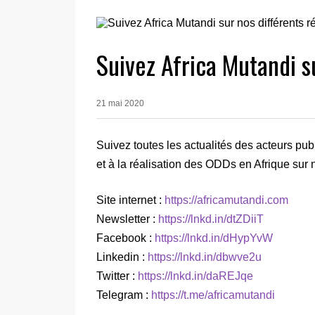
Suivez Africa Mutandi su
21 mai 2020
Suivez toutes les actualités des acteurs publi
et à la réalisation des ODDs en Afrique sur n
Site internet :
https://africamutandi.com
Newsletter :
https://lnkd.in/dtZDiiT
Facebook :
https://lnkd.in/dHypYvW
Linkedin :
https://lnkd.in/dbwve2u
Twitter :
https://lnkd.in/daREJqe
Telegram :
https://t.me/africamutandi