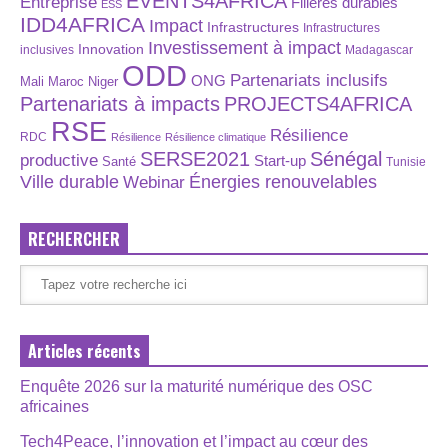
EVENTS4AFRICA
Entreprise
Filières durables
ESS
IDD4AFRICA
Impact
Infrastructures
Infrastructures
Investissement à impact
Innovation
inclusives
Madagascar
ODD
Partenariats inclusifs
ONG
Maroc
Niger
Mali
Partenariats à impacts
PROJECTS4AFRICA
RSE
Résilience
RDC
Résilience
Résilience climatique
SERSE2021
Sénégal
productive
Start-up
Santé
Tunisie
Énergies renouvelables
Ville durable
Webinar
RECHERCHER
Articles récents
Enquête 2026 sur la maturité numérique des OSC
africaines
Tech4Peace, l’innovation et l’impact au cœur des