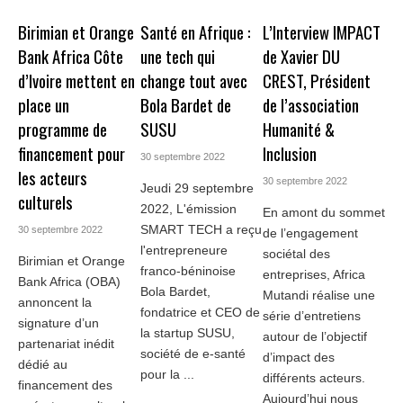
Birimian et Orange
Santé en Afrique :
L’Interview IMPACT
Bank Africa Côte
une tech qui
de Xavier DU
d’Ivoire mettent en
change tout avec
CREST, Président
place un
Bola Bardet de
de l’association
programme de
SUSU
Humanité &
financement pour
Inclusion
30 septembre 2022
les acteurs
30 septembre 2022
Jeudi 29 septembre
culturels
2022, L'émission
En amont du sommet
SMART TECH a reçu
30 septembre 2022
de l’engagement
l'entrepreneure
sociétal des
Birimian et Orange
franco-béninoise
entreprises, Africa
Bank Africa (OBA)
Bola Bardet,
Mutandi réalise une
annoncent la
fondatrice et CEO de
série d’entretiens
signature d’un
la startup SUSU,
autour de l’objectif
partenariat inédit
société de e-santé
d’impact des
dédié au
pour la ...
différents acteurs.
financement des
Aujourd’hui nous