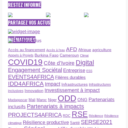
RESTEZ INFORMÉ
PARTAGEZ VOS ACTUS
THÉMATIQUES
AFD
Afrique
agriculture
Accès au financement
Accès à l’eau
Burkina Faso
Cameroun
Appels à Projets
Climat
COVID19
Digital
Côte d'Ivoire
Engagement Sociétal
Entreprise
ESS
EVENTS4AFRICA
Filières durables
IDD4AFRICA
Impact
Infrastructures
Infrastructures
Investissement à impact
Innovation
inclusives
ODD
Partenariats
ONG
Maroc
Niger
Madagascar
Mali
Partenariats à impacts
inclusifs
RSE
PROJECTS4AFRICA
RDC
Résilience
Résilience
SERSE2021
Résilience productive
Santé
climatique