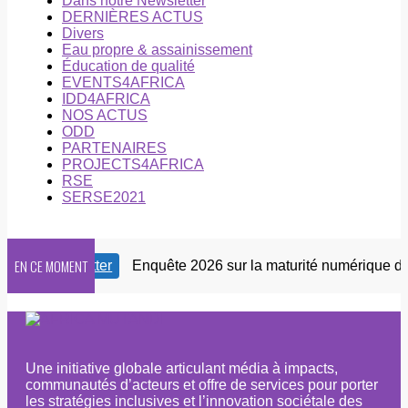
Dans notre Newsletter
DERNIÈRES ACTUS
Divers
Eau propre & assainissement
Éducation de qualité
EVENTS4AFRICA
IDD4AFRICA
NOS ACTUS
ODD
PARTENAIRES
PROJECTS4AFRICA
RSE
SERSE2021
EN CE MOMENT
tre Newsletter
Enquête 2026 sur la maturité numérique des 
Une initiative globale articulant média à impacts,
communautés d’acteurs et offre de services pour porter
les stratégies inclusives et l’innovation sociétale des