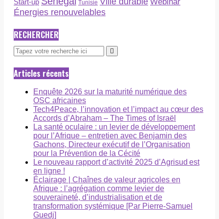
Sénégal
Ville durable
Webinar
Start-up
Tunisie
Énergies renouvelables
RECHERCHER
Articles récents
Enquête 2026 sur la maturité numérique des
OSC africaines
Tech4Peace, l’innovation et l’impact au cœur des
Accords d’Abraham – The Times of Israël
La santé oculaire : un levier de développement
pour l’Afrique – entretien avec Benjamin des
Gachons, Directeur exécutif de l’Organisation
pour la Prévention de la Cécité
Le nouveau rapport d’activité 2025 d’Agrisud est
en ligne !
Éclairage | Chaînes de valeur agricoles en
Afrique : l’agrégation comme levier de
souveraineté, d’industrialisation et de
transformation systémique [Par Pierre-Samuel
Guedj]