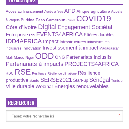
THÉMATIQUES
AFD
Afrique
agriculture
Accès au financement
Appels
Accès à l’eau
COVID19
Burkina Faso
Cameroun
à Projets
Climat
Digital
Engagement Sociétal
Côte d'Ivoire
EVENTS4AFRICA
Entreprise
Filières durables
ESS
IDD4AFRICA
Impact
Infrastructures
Infrastructures
Investissement à impact
Innovation
inclusives
Madagascar
ODD
Partenariats inclusifs
ONG
Maroc
Niger
Mali
Partenariats à impacts
PROJECTS4AFRICA
RSE
Résilience
RDC
Résilience
Résilience climatique
SERSE2021
Sénégal
productive
Start-up
Santé
Tunisie
Énergies renouvelables
Ville durable
Webinar
RECHERCHER