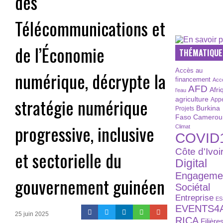
des
Télécommunications et
de l’Économie
THÉMATIQUE
Accès au
numérique, décrypte la
financement
Acc
AFD
Afri
l’eau
stratégie numérique
agriculture
Appe
Burkina
Projets
Faso
Camerou
progressive, inclusive
Climat
COVID
Côte d'Ivoi
et sectorielle du
Digital
Engageme
gouvernement guinéen
Sociétal
Entreprise
ES
EVENTS4
25 juin 2025
RICA
Filière