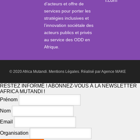
i.com
d’acteurs et offre de
services pour porter les
stratégies inclusives et
l’innovation sociétale des
acteurs publics et privés
au service des ODD en
Afrique.
© 2020 Africa Mutandi.
Mentions Légales.
Réalisé par
Agence MAKE
RESTEZ INFORMÉ ! ABONNEZ-VOUS À LA NEWSLETTER
AFRICA MUTANDI !
Prénom
Nom
Email
Organisation