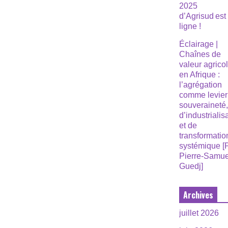
2025
d’Agrisud est
ligne !
Éclairage |
Chaînes de
valeur agrico
en Afrique :
l’agrégation
comme levier
souveraineté
d’industrialis
et de
transformatio
systémique [
Pierre-Samue
Guedj]
Archives
juillet 2026