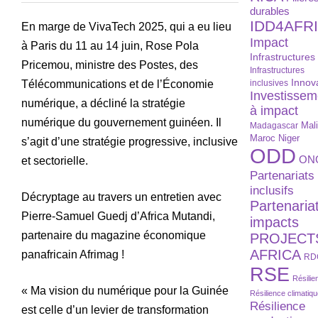
durables
IDD4AFR
En marge de VivaTech 2025, qui a eu lieu
Impact
à Paris du 11 au 14 juin, Rose Pola
Infrastructures
Pricemou, ministre des Postes, des
Infrastructures
Innov
Télécommunications et de l’Économie
inclusives
Investissem
numérique, a décliné la stratégie
à impact
numérique du gouvernement guinéen. Il
Madagascar
Mal
Maroc
Niger
s’agit d’une stratégie progressive, inclusive
ODD
ON
et sectorielle.
Partenariats
inclusifs
Décryptage au travers un entretien avec
Partenaria
Pierre-Samuel Guedj d’Africa Mutandi,
impacts
partenaire du magazine économique
PROJECT
AFRICA
panafricain Afrimag !
RD
RSE
Résilie
« Ma vision du numérique pour la Guinée
Résilience climatiq
Résilience
est celle d’un levier de transformation