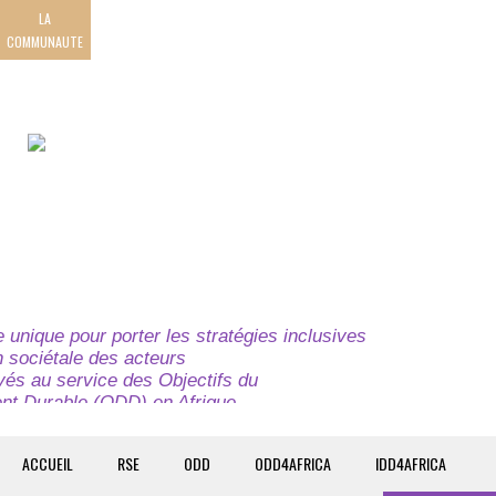
LA
COMMUNAUTE
unique pour porter les stratégies inclusives
on sociétale des acteurs
ivés au service des Objectifs du
t Durable (ODD) en Afrique.
e globale à l’attention des parties prenantes du
t du continent.
ACCUEIL
RSE
ODD
ODD4AFRICA
IDD4AFRICA