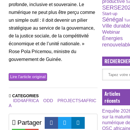
productive
S
profonde, inclusive et souveraine. Le
SERSE20
numérique ne peut plus être perçu comme
Start-up
Sénégal
un simple outil : il doit devenir un pilier
Tun
Ville durabl
stratégique au service de la gouvernance,
Webinar
de la justice sociale, de la compétitivité
Énergies
économique et de l’unité nationale. »
renouvelabl
Rose Pola Pricemou, ministre du
gouvernement de Guinée.
RECHERCHE
Lire l’article original
Articles
CATEGORIES
récents
IDD4AFRICA
ODD
PROJECTS4AFRIC
A
Enquête 202
sur la maturit
Partager
numérique d
OSC africain