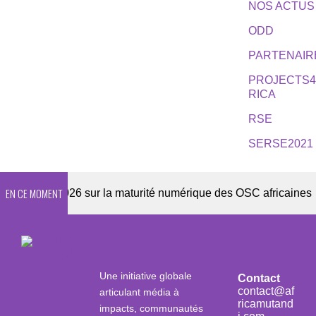
NOS ACTUS
ODD
PARTENAIR
PROJECTS
RICA
RSE
SERSE2021
EN CE MOMENT
ête 2026 sur la maturité numérique des OSC africaines
Une initiative globale
Contact
contact@af
articulant média à
ricamutand
impacts, communautés