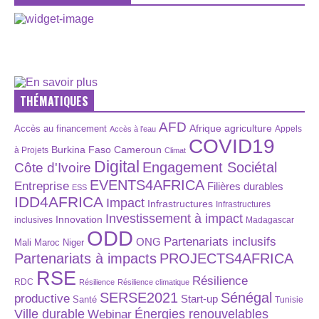
THÉMATIQUES
AFD
Afrique
agriculture
Accès au financement
Appels
Accès à l’eau
COVID19
Burkina Faso
Cameroun
à Projets
Climat
Digital
Engagement Sociétal
Côte d'Ivoire
EVENTS4AFRICA
Entreprise
Filières durables
ESS
IDD4AFRICA
Impact
Infrastructures
Infrastructures
Investissement à impact
Innovation
inclusives
Madagascar
ODD
Partenariats inclusifs
ONG
Maroc
Niger
Mali
Partenariats à impacts
PROJECTS4AFRICA
RSE
Résilience
RDC
Résilience
Résilience climatique
SERSE2021
Sénégal
productive
Start-up
Santé
Tunisie
Énergies renouvelables
Ville durable
Webinar