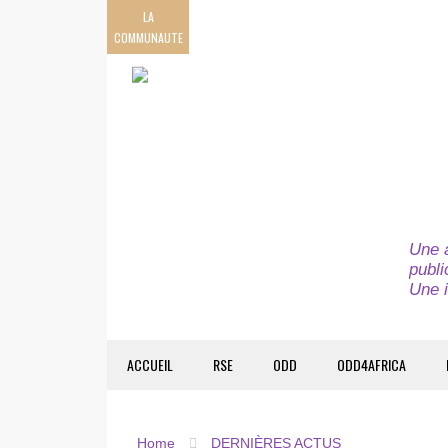
LA
COMMUNAUTE
Une a
publi
Une i
ACCUEIL
RSE
ODD
ODD4AFRICA
Home
DERNIÈRES ACTUS