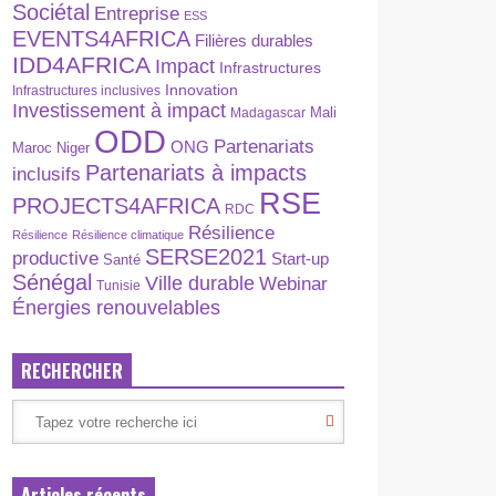
Sociétal
Entreprise
ESS
EVENTS4AFRICA
Filières durables
IDD4AFRICA
Impact
Infrastructures
Innovation
Infrastructures inclusives
Investissement à impact
Madagascar
Mali
ODD
Partenariats
ONG
Maroc
Niger
Partenariats à impacts
inclusifs
RSE
PROJECTS4AFRICA
RDC
Résilience
Résilience
Résilience climatique
SERSE2021
productive
Start-up
Santé
Sénégal
Ville durable
Webinar
Tunisie
Énergies renouvelables
RECHERCHER
Articles récents