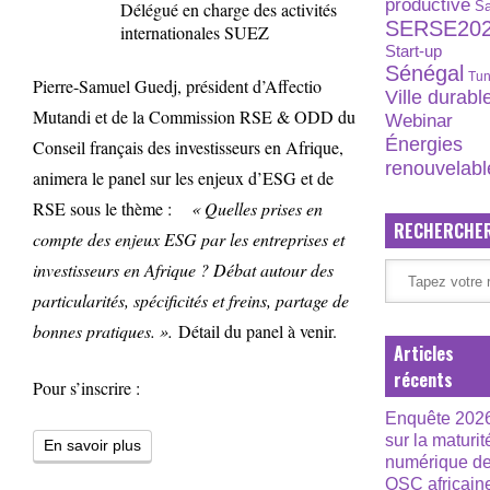
productive
Délégué en charge des activités
S
SERSE20
internationales SUEZ
Start-up
Sénégal
Tun
Pierre-Samuel Guedj, président d’Affectio
Ville durabl
Mutandi et de la Commission RSE & ODD du
Webinar
Énergies
Conseil français des investisseurs en Afrique,
renouvelabl
animera le panel sur les enjeux d’ESG et de
RSE sous le thème :
« Quelles prises en
RECHERCHE
compte des enjeux ESG par les entreprises et
investisseurs en Afrique ? Débat autour des
particularités, spécificités et freins, partage de
bonnes pratiques. ».
Détail du panel à venir.
Articles
récents
Pour s’inscrire :
Enquête 202
sur la maturit
En savoir plus
numérique d
OSC africain