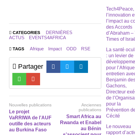
Tech4Peace,
l’innovation e
l’impact au 
des Accords
DERNIÈRES
CATEGORIES
d’Abraham –
ACTUS
EVENTS4AFRICA
Times of Isra
Afrique
Impact
ODD
RSE
TAGS
La santé ocul
: un levier de
développeme
Partager
pour l’Afrique
entretien ave
Benjamin de
Gachons,
Directeur exé
de l’Organisa
pour la
Nouvelles publications
Anciennes
Prévention de
publications
Le projet
Cécité
Smart Africa au
VaRRIWA de l’AUF
Rwanda et Enabel
outille des acteurs
Le nouveau
au Bénin
au Burkina Faso
rapport d’acti
s’associent pour