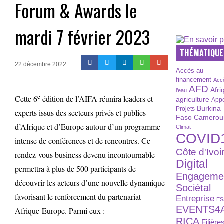
Forum & Awards le
mardi 7 février 2023
THÉMATIQUE
22 décembre 2022
Accès au
financement
Acc
AFD
Afri
l’eau
e
Cette 6
édition de l’AIFA réunira leaders et
agriculture
Appe
Burkina
Projets
experts issus des secteurs privés et publics
Faso
Camerou
d’Afrique et d’Europe autour d’un programme
Climat
COVID
intense de conférences et de rencontres. Ce
Côte d'Ivoi
rendez-vous business devenu incontournable
Digital
permettra à plus de 500 participants de
Engageme
découvrir les acteurs d’une nouvelle dynamique
Sociétal
favorisant le renforcement du partenariat
Entreprise
ES
EVENTS4
Afrique-Europe. Parmi eux :
RICA
Filière