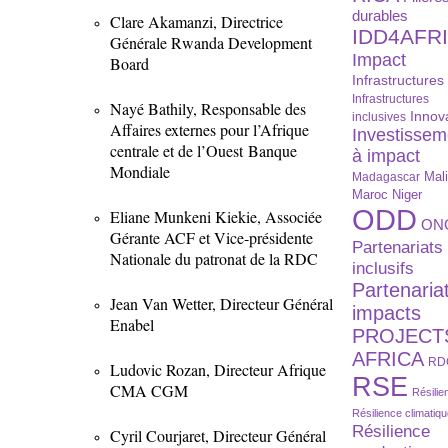
durables
Clare Akamanzi, Directrice
IDD4AFR
Générale Rwanda Development
Impact
Board
Infrastructures
Infrastructures
Nayé Bathily, Responsable des
Innov
inclusives
Affaires externes pour l’Afrique
Investissem
centrale et de l’Ouest Banque
à impact
Mondiale
Madagascar
Mal
Maroc
Niger
ODD
Eliane Munkeni Kiekie, Associée
ON
Gérante ACF et Vice-présidente
Partenariats
Nationale du patronat de la RDC
inclusifs
Partenaria
Jean Van Wetter, Directeur Général
impacts
Enabel
PROJECT
AFRICA
RD
Ludovic Rozan, Directeur Afrique
RSE
CMA CGM
Résilie
Résilience climatiq
Résilience
Cyril Courjaret, Directeur Général