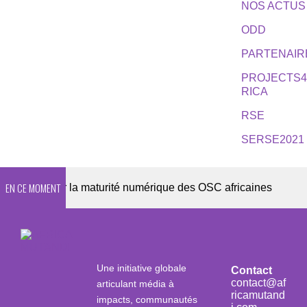
NOS ACTUS
ODD
PARTENAIR
PROJECTS
RICA
RSE
SERSE2021
EN CE MOMENT
026 sur la maturité numérique des OSC africaines
D
Une initiative globale
Contact
contact@af
articulant média à
ricamutand
impacts, communautés