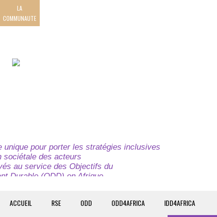
LA
COMMUNAUTE
unique pour porter les stratégies inclusives
on sociétale des acteurs
ivés au service des Objectifs du
t Durable (ODD) en Afrique.
e globale à l’attention des parties prenantes du
t du continent.
ACCUEIL
RSE
ODD
ODD4AFRICA
IDD4AFRICA