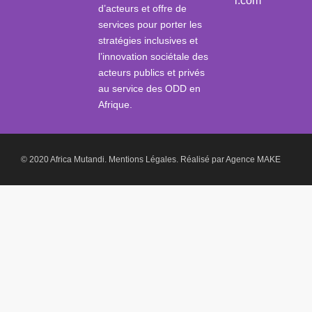
i.com
d’acteurs et offre de
services pour porter les
stratégies inclusives et
l’innovation sociétale des
acteurs publics et privés
au service des ODD en
Afrique.
© 2020 Africa Mutandi.
Mentions Légales.
Réalisé par
Agence MAKE