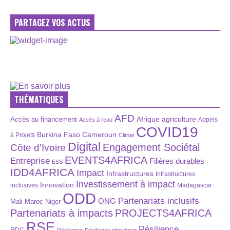
PARTAGEZ VOS ACTUS
THÉMATIQUES
AFD
Afrique
agriculture
Accès au financement
Appels
Accès à l’eau
COVID19
Burkina Faso
Cameroun
à Projets
Climat
Digital
Engagement Sociétal
Côte d'Ivoire
EVENTS4AFRICA
Entreprise
Filières durables
ESS
IDD4AFRICA
Impact
Infrastructures
Infrastructures
Investissement à impact
Innovation
inclusives
Madagascar
ODD
Partenariats inclusifs
ONG
Maroc
Niger
Mali
Partenariats à impacts
PROJECTS4AFRICA
RSE
Résilience
RDC
Résilience
Résilience climatique