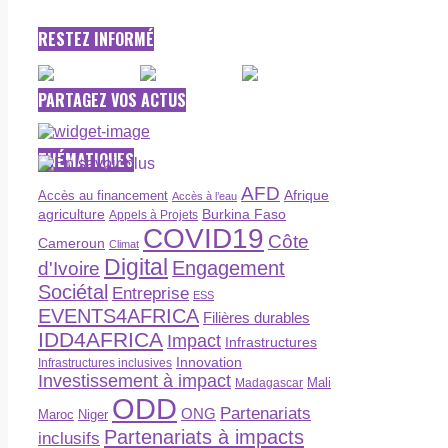
RESTEZ INFORMÉ
PARTAGEZ VOS ACTUS
THÉMATIQUES
AFD
Afrique
Accès au financement
Accès à l’eau
agriculture
Burkina Faso
Appels à Projets
COVID19
Côte
Cameroun
Climat
Digital
Engagement
d'Ivoire
Sociétal
Entreprise
ESS
EVENTS4AFRICA
Filières durables
IDD4AFRICA
Impact
Infrastructures
Innovation
Infrastructures inclusives
Investissement à impact
Madagascar
Mali
ODD
Partenariats
ONG
Maroc
Niger
Partenariats à impacts
inclusifs