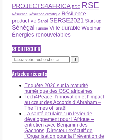
RSE
PROJECTS4AFRICA
RDC
Résilience
Résilience
Résilience climatique
SERSE2021
productive
Start-up
Santé
Sénégal
Ville durable
Webinar
Tunisie
Énergies renouvelables
RECHERCHER
Articles récents
Enquête 2026 sur la maturité
numérique des OSC africaines
Tech4Peace, l’innovation et l’impact
au cœur des Accords d’Abraham –
The Times of Israël
La santé oculaire : un levier de
développement pour l’Afrique –
entretien avec Benjamin des
Gachons, Directeur exécutif de
l’Organisation pour la Prévention de