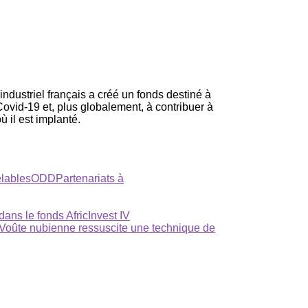
ndustriel français a créé un fonds destiné à
ovid-19 et, plus globalement, à contribuer à
ù il est implanté.
lables
ODD
Partenariats à
ns le fonds AfricInvest IV
 Voûte nubienne ressuscite une technique de