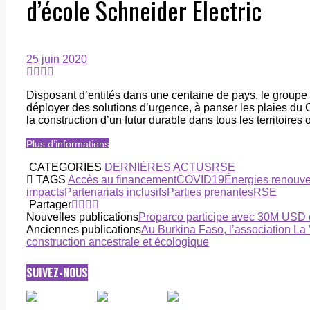
d’école Schneider Electric
25 juin 2020
Disposant d’entités dans une centaine de pays, le groupe i
déployer des solutions d’urgence, à panser les plaies du C
la construction d’un futur durable dans tous les territoires o
Plus d’informations
CATEGORIES
DERNIÈRES ACTUS
RSE
TAGS
Accès au financement
COVID19
Énergies renouve
impacts
Partenariats inclusifs
Parties prenantes
RSE
Partager
Nouvelles publications
Proparco participe avec 30M USD da
Anciennes publications
Au Burkina Faso, l’association La
construction ancestrale et écologique
SUIVEZ-NOUS