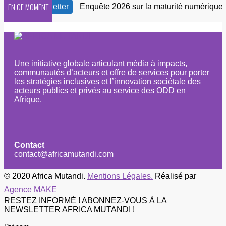
EN CE MOMENT
notre Newsletter
Enquête 2026 sur la maturité numérique de
Une initiative globale articulant média à impacts,
communautés d’acteurs et offre de services pour porter
les stratégies inclusives et l’innovation sociétale des
acteurs publics et privés au service des ODD en
Afrique.
Contact
contact@africamutandi.com
© 2020 Africa Mutandi.
Mentions Légales.
Réalisé par
Agence MAKE
RESTEZ INFORMÉ ! ABONNEZ-VOUS À LA
NEWSLETTER AFRICA MUTANDI !