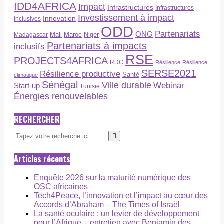
IDD4AFRICA
Impact
Infrastructures
Infrastructures
Investissement à impact
Innovation
inclusives
ODD
Partenariats
ONG
Maroc
Niger
Madagascar
Mali
Partenariats à impacts
inclusifs
RSE
PROJECTS4AFRICA
RDC
Résilience
Résilience
SERSE2021
Résilience productive
Santé
climatique
Sénégal
Ville durable
Webinar
Start-up
Tunisie
Énergies renouvelables
RECHERCHER
Articles récents
Enquête 2026 sur la maturité numérique des
OSC africaines
Tech4Peace, l’innovation et l’impact au cœur des
Accords d’Abraham – The Times of Israël
La santé oculaire : un levier de développement
pour l’Afrique – entretien avec Benjamin des