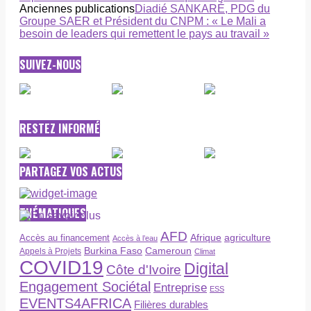
Anciennes publications
Diadié SANKARÉ, PDG du
Groupe SAER et Président du CNPM : « Le Mali a
besoin de leaders qui remettent le pays au travail »
SUIVEZ-NOUS
RESTEZ INFORMÉ
PARTAGEZ VOS ACTUS
THÉMATIQUES
AFD
Afrique
agriculture
Accès au financement
Accès à l’eau
Burkina Faso
Cameroun
Appels à Projets
Climat
COVID19
Digital
Côte d'Ivoire
Engagement Sociétal
Entreprise
ESS
EVENTS4AFRICA
Filières durables