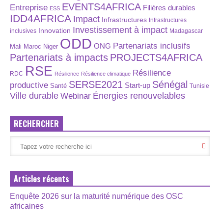
EVENTS4AFRICA
Entreprise
Filières durables
ESS
IDD4AFRICA
Impact
Infrastructures
Infrastructures
Investissement à impact
Innovation
inclusives
Madagascar
ODD
Partenariats inclusifs
ONG
Maroc
Niger
Mali
Partenariats à impacts
PROJECTS4AFRICA
RSE
Résilience
RDC
Résilience
Résilience climatique
SERSE2021
Sénégal
productive
Start-up
Santé
Tunisie
Énergies renouvelables
Ville durable
Webinar
RECHERCHER
Articles récents
Enquête 2026 sur la maturité numérique des OSC
africaines