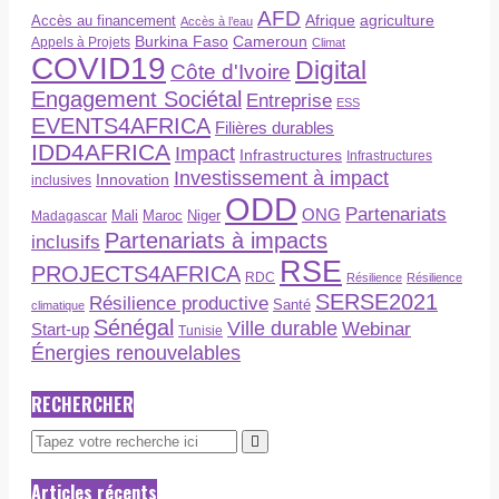
AFD
Afrique
agriculture
Accès au financement
Accès à l’eau
Burkina Faso
Cameroun
Appels à Projets
Climat
COVID19
Digital
Côte d'Ivoire
Engagement Sociétal
Entreprise
ESS
EVENTS4AFRICA
Filières durables
IDD4AFRICA
Impact
Infrastructures
Infrastructures
Investissement à impact
Innovation
inclusives
ODD
Partenariats
ONG
Maroc
Niger
Madagascar
Mali
Partenariats à impacts
inclusifs
RSE
PROJECTS4AFRICA
RDC
Résilience
Résilience
SERSE2021
Résilience productive
Santé
climatique
Sénégal
Ville durable
Webinar
Start-up
Tunisie
Énergies renouvelables
RECHERCHER
Articles récents