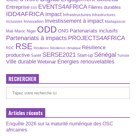
EVENTS4AFRICA
Entreprise
Filières durables
ESS
IDD4AFRICA
Impact
Infrastructures
Infrastructures
Investissement à impact
Innovation
inclusives
Madagascar
ODD
Partenariats inclusifs
ONG
Maroc
Niger
Mali
Partenariats à impacts
PROJECTS4AFRICA
RSE
Résilience
RDC
Résilience
Résilience climatique
SERSE2021
Sénégal
productive
Start-up
Santé
Tunisie
Énergies renouvelables
Ville durable
Webinar
RECHERCHER
Articles récents
Enquête 2026 sur la maturité numérique des OSC
africaines