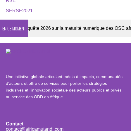
RSE
SERSE2021
EN CE MOMENT
ter
Enquête 2026 sur la maturité numérique des OSC africai
Une initiative globale articulant média à impacts, communautés
d’acteurs et offre de services pour porter les stratégies
inclusives et l’innovation sociétale des acteurs publics et privés
au service des ODD en Afrique.
Contact
contact@africamutandi.com